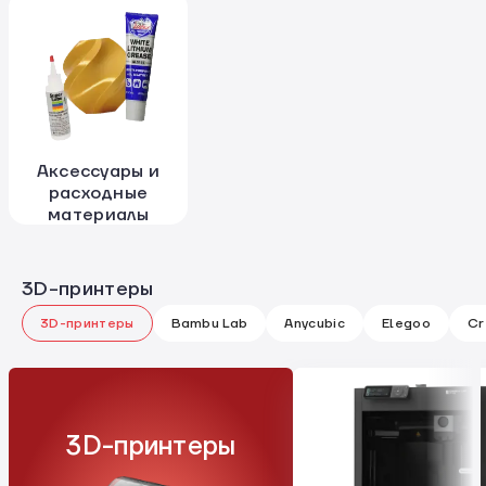
Аксессуары и
расходные
материалы
3D-принтеры
3D-принтеры
Bambu Lab
Anycubic
Elegoo
Cr
3D-принтеры