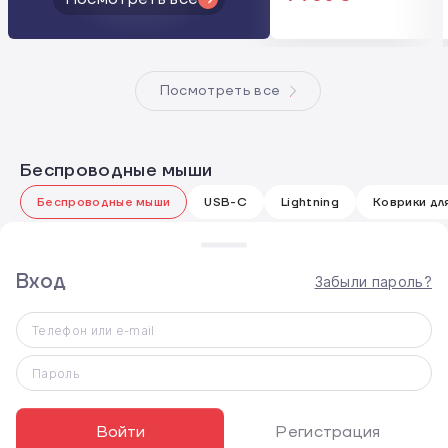
Посмотреть все
Беспроводные мыши
Беспроводные мыши
USB-C
Lightning
Коврики дл
Вход
Забыли пароль?
Беспроводные
мыши
Телефон или e-mail
Пароль
Войти
Регистрация