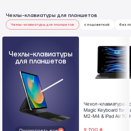
Чехлы-клавиатуры для планшетов
Чехлы-клавиатуры для планшетов
с подсветкой
без п
Чехлы-клавиатуры
для планшетов
Чехол-клавиатура Ap
Magic Keyboard for iPa
M2-M4 & iPad Air 10.9
Pro 11" M2 - Black (
9 700 ₴
Посмотреть все