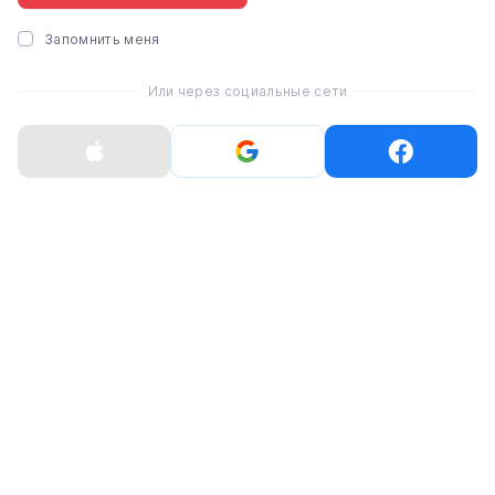
Мышь Apple Magic M
Запомнить меня
[Lightning] - White Mu
Surface (MK2E3)
Или через социальные сети
3 448 ₴
Посмотреть все
Посмотреть все
Беспроводные трекпады
Беспроводные трекпады
USB-C
Lightning
-605 ₴
MID-YEAR
Беспроводные
трекпады