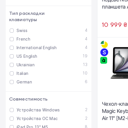
планшета 
Тип раскладки
Keyboard f
клавиатуры
11‑inch [M
10 999 ₴
- White (
4
Swiss
4
French
4
International English
19
US English
13
Ukrainian
10
Italian
6
German
Совместимость
Чехол-кла
2
Устройства Windows
Magic Keyb
Air 11" [M2
2
Устройства ОС Mac
[4th and 5t
8
iPad Pro 13" M5