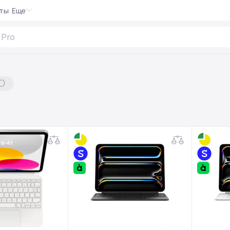
кты
Еще
 Pro
0