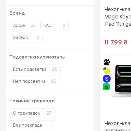
Чехол-кла
Бренд
Magic Keybo
iPad 11th g
Apple
55
LAUT
3
10th gen - 
Satechi
2
White (MQ
11 799 ₴
Подсветка клавиатуры
Есть подсветка
25
Нет подсветки
35
Наличие трекпада
С трекпадом
57
Чехол-кла
Без трекпада
1
подсветко