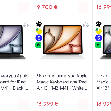
German
Black (MXQT2)
13‑inc
9 700 ₴
16 99
A)
Englis
виатура Apple
Чехол-клавиатура Apple
Чехол-
oard for iPad
Magic Keyboard для iPad
Magic 
-M4] - Black -
Air 13" [M2-M4] - White -
Air 13"
h (MGYY4)
US English (MDFW4)
Germa
13 999 ₴
13 99