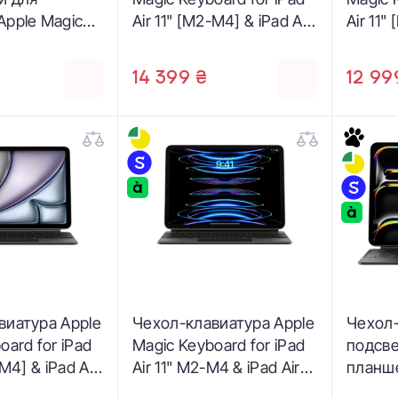
Apple Magic
Air 11" [M2-M4] & iPad Air
Air 11"
or iPad Pro
[4th and 5th generation]
[4th an
5/M4] - French
- Black - US English
- White
14 399 ₴
12 99
MWR03F/A)
(MGYX4)
(MDFV
виатура Apple
Чехол-клавиатура Apple
Чехол-
oard for iPad
Magic Keyboard for iPad
подсве
-M4] & iPad Air
Air 11" M2-M4 & iPad Air
планше
h generation]
10.9" & iPad Pro 11" M2 -
Keyboa