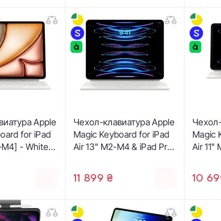
виатура Apple
Чехол-клавиатура Apple
Чехол-
oard for iPad
Magic Keyboard for iPad
Magic 
-M4] - White -
Air 13" M2-M4 & iPad Pro
Air 11"
DFW4T/A)
12.9" 3st - 6th generation
10.9" &
- US English - White
White 
11 899 ₴
10 69
(MJQL3)