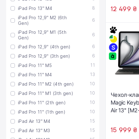
- Black - 
8
12 499 ₴
iPad Pro 13" M4
(MGYX4D/
iPad Pro 12,9" M2 (6th
6
Gen)
iPad Pro 12,9" M1 (5th
6
Gen)
6
iPad Pro 12,9" (4th gen)
6
iPad Pro 12,9" (3th gen)
11
iPad Pro 11" M5
13
iPad Pro 11" M4
10
iPad Pro 11" M2 (4th gen)
10
iPad Pro 11" M1 (3th gen)
Чехол-кла
Magic Keyb
10
iPad Pro 11" (2th gen)
Air 13" [M2
10
iPad Pro 11" (1th gen)
US Englis
15
iPad Air 13" M4
15 999 ₴
15
iPad Air 13" M3