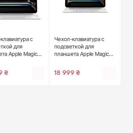
клавиатура с
Чехол-клавиатура с
ткой для
подсветкой для
та Apple Magic
планшета Apple Magic
rd for iPad Pro
Keyboard for iPad Pro
h [M5/M4] -
11‑inch [M5/M4] -
9 ₴
18 999 ₴
an - White
Ukrainian - White
3UA/A)
(MWR03UA/A)