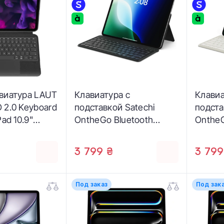
виатура LAUT
Клавиатура с
Клавиа
 2.0 Keyboard
подставкой Satechi
подста
ad 10.9"
OntheGo Bluetooth
OntheG
glish
Keyboard with Stand -
Keyboa
TY2_BK)
Black (ST-KOTGK-EN)
Sand 
3 799 ₴
3 799
Под заказ
Под зак