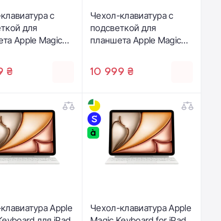
клавиатура с
Чехол-клавиатура с
ткой для
подсветкой для
та Apple Magic
планшета Apple Magic
rd for iPad Pro
Keyboard for iPad Pro
h [M5/M4] - US
11‑inch [M5/M4] - Italian -
9 ₴
10 999 ₴
h - White (MWR03)
White (MWR03T/A)
клавиатура Apple
Чехол-клавиатура Apple
Keyboard для iPad
Magic Keyboard for iPad