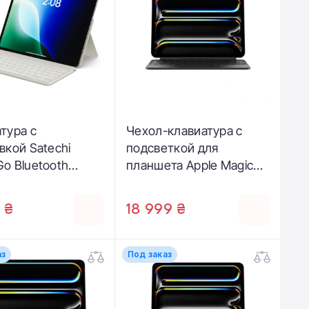
тура с
Чехол-клавиатура с
вкой Satechi
подсветкой для
o Bluetooth
планшета Apple Magic
rd with Stand -
Keyboard for iPad Pro
(ST-KOTGW-EN)
11‑inch [M5/M4] -
 ₴
18 999 ₴
Ukrainian - Black
(MWR23UA/A)
аз
Под заказ