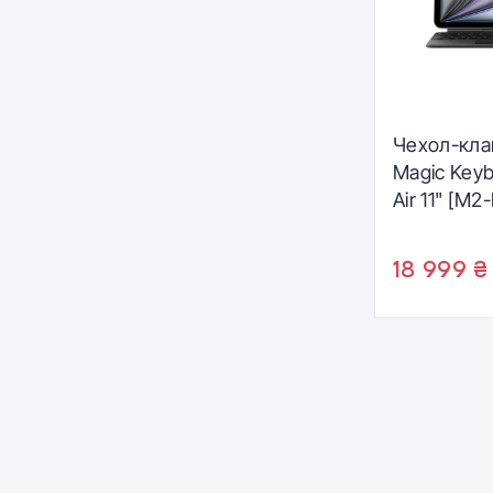
Чехол-кла
Magic Keyb
Air 11" [M2
[4th and 5t
- Black - U
18 999 ₴
(MGYX4UA