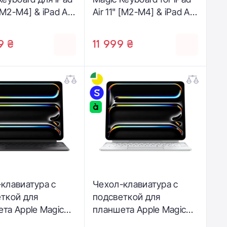
 [M2-M4] & iPad Air
Air 11" [M2-M4] & iPad Air
d 5th generation]
[4th and 5th generation]
 - US English
- White - Italian
9 ₴
11 999 ₴
4)
(MDFV4T/A)
клавиатура с
Чехол-клавиатура с
ткой для
подсветкой для
та Apple Magic
планшета Apple Magic
rd for iPad Pro
Keyboard for iPad Pro