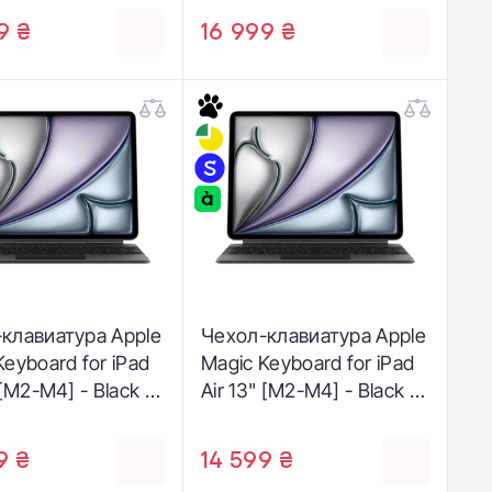
h [M5/M4] - US
13‑inch [M5/M4] - US
9 ₴
16 999 ₴
h - Black (MWR53)
English - White (MWR43)
клавиатура Apple
Чехол-клавиатура Apple
Keyboard for iPad
Magic Keyboard for iPad
 [M2-M4] - Black -
Air 13" [M2-M4] - Black -
n (MGYY4D/A)
Italian (MGYY4T/A)
9 ₴
14 599 ₴