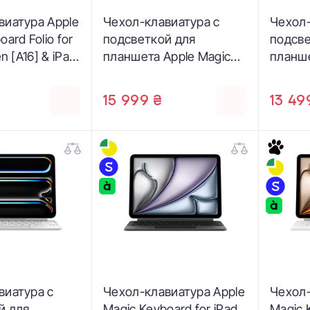
виатура Apple
Чехол-клавиатура с
Чехол-
ard Folio for
подсветкой для
подсве
en [A16] & iPad
планшета Apple Magic
планше
US English -
Keyboard for iPad Pro 11-
Keyboa
DP3)
inch [M5/M4] - US
11‑inc
15 999 ₴
13 49
English - Black (MWR23)
Englis
виатура с
Чехол-клавиатура Apple
Чехол-
й для
Magic Keyboard for iPad
Magic 