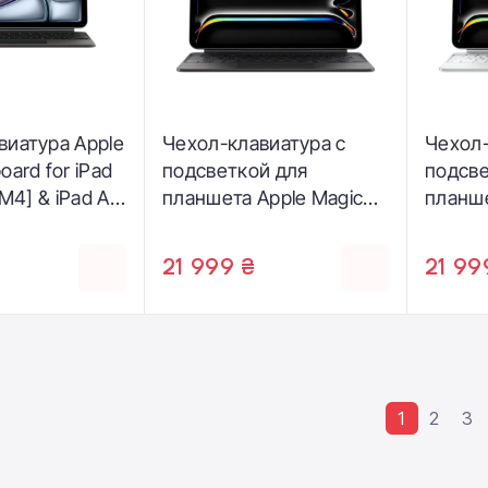
виатура Apple
Чехол-клавиатура с
Чехол-
oard for iPad
подсветкой для
подсве
-M4] & iPad Air
планшета Apple Magic
планше
h generation]
Keyboard for iPad Pro
Keyboa
krainian
13‑inch [M5/M4] -
13‑inc
21 999 ₴
21 99
/A)
Ukrainian - Black
Ukraini
(MWR53UA/A)
(MWR4
1
2
3