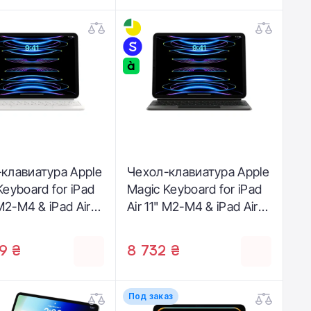
клавиатура Apple
Чехол-клавиатура Apple
Keyboard for iPad
Magic Keyboard for iPad
 M2-M4 & iPad Air
Air 11" M2-M4 & iPad Air
 iPad Pro 11" M2 -
10.9" & iPad Pro 11" M2 -
(MJQJ3)
Italian - Black
9 ₴
8 732 ₴
(MXQT2T/A) |
итальянская раскладка
Под заказ