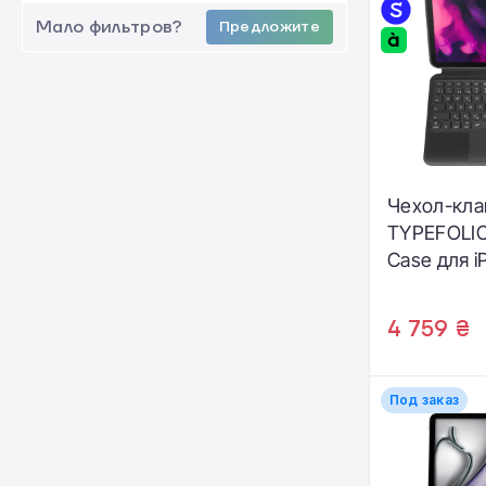
Мало фильтров?
Предложите
Чехол-кла
TYPEFOLIO
Case для iP
(2022) - En
(L_IPD22_
4 759 ₴
Под заказ