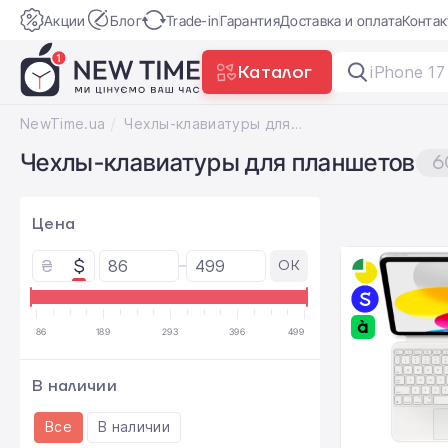
Акции
Блог
Trade-in
Гарантия
Доставка и оплата
Конта
Каталог
iPhone 17
NewTime.ua
Чехлы-клавиатуры для планшетов
Чехлы-клавиатуры для планшетов
6
Цена
₴
$
OK
86
189
293
396
499
В наличии
Все
В наличии