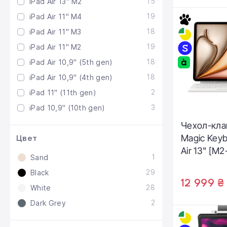
15
iPad Air 13" M2
19
iPad Air 11" M4
18
iPad Air 11" M3
19
iPad Air 11" M2
18
iPad Air 10,9" (5th gen)
18
iPad Air 10,9" (4th gen)
2
iPad 11" (11th gen)
3
iPad 10,9" (10th gen)
Чехол-кла
Magic Keyb
Цвет
Air 13" [M2
1
Sand
Italian (M
29
Black
12 999 ₴
28
White
2
Dark Grey