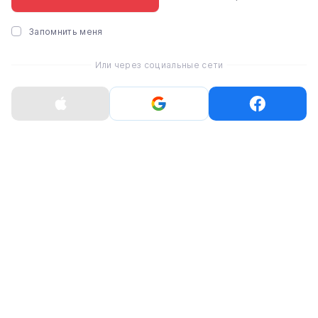
ГАРАНТИЯ
100% гарантийное обслуживание
Запомнить меня
Срок гарантии указан в карточке
товара
Или через социальные сети
ОБМЕН И ВОЗВРАТ
Нового, неактивированного товара
надлежащего качества в течение 14
дней
Акции
Рассрочка
Trade-in
Гарантия
Доставка и оплата
Обмен и возврат
Публичный договор (оферта)