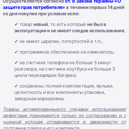
Осуществляется согласно
ст. 9 Закона Украины «О
защите прав потребителя»
в течении первых 14 дней
со дня покупки при условии если:
✔ товар
новый
, то есть который
не был в
эксплуатации и не имеет следов использования
;
✔ не имеет царапин, потертостей и т.п.,
✔ программное обеспечение не изменялось;
✔ на счетчике телефона не больше 5 минут
разговора, на счетчике ноутбука не больше 3
цикла перезарядки батареи;
✔ сохранены: полная комплектация, ярлыки,
целостность и все компоненты упаковки,
заводская маркировка.
Товары активированные/со следами использования/
дефектами принимаются только по согласованию и с
уценкой которая оговаривается в зависимости от
состояния товара и его комплекта.