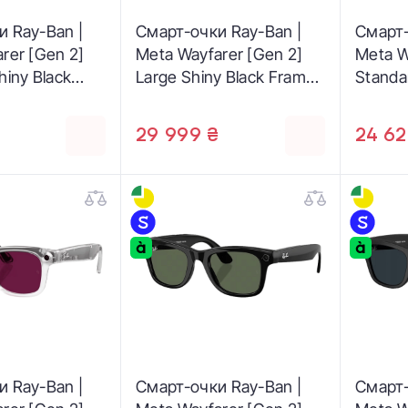
и Ray-Ban |
Смарт-очки Ray-Ban |
Смарт-
rer [Gen 2]
Meta Wayfarer [Gen 2]
Meta W
hiny Black
Large Shiny Black Frame /
Standa
ar to Graphite
Clear to Graphite Green
Frame 
sitions Lenses
Transitions Lenses
Graphi
₴
29 999 ₴
24 62
1/1M 50-22)
(RW4012 601/1M 53-22)
(RW401
и Ray-Ban |
Смарт-очки Ray-Ban |
Смарт-