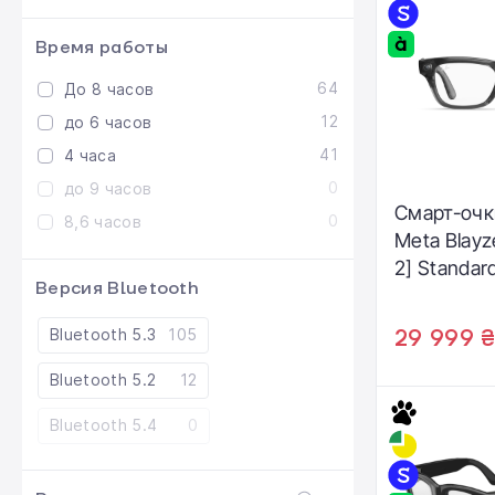
Время работы
64
До 8 часов
12
до 6 часов
41
4 часа
0
до 9 часов
Смарт-очк
0
8,6 часов
Meta Blayz
2] Standar
Версия Bluetooth
Transparent
Clear (RW7
Bluetooth 5.3
105
29 999 
19)
Bluetooth 5.2
12
Bluetooth 5.4
0