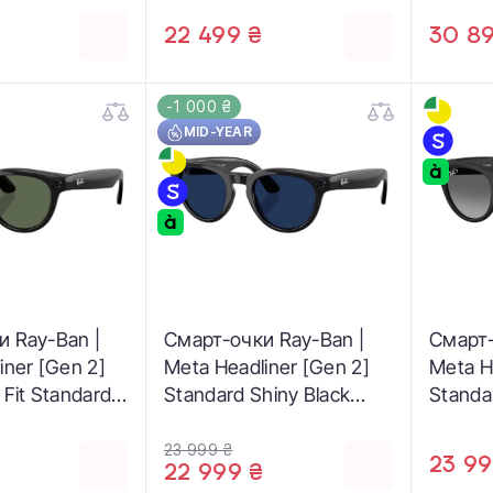
01SSB 50-22)
Frame/Clear to Sapphire
601SSB
22 499 ₴
30 89
Lenses (RW4012 6840MF
50-22)
-1 000 ₴
MID-YEAR
и Ray-Ban |
Смарт-очки Ray-Ban |
Смарт-
iner [Gen 2]
Meta Headliner [Gen 2]
Meta H
 Fit Standard
Standard Shiny Black
Standa
k Frame / G-15
Frame / Clear to Sapphire
Frame 
ses (RW4013F
Transitions Lenses
Graphi
23 999 ₴
23 99
22 999 ₴
3)
(RW4013 601/MF 50-23)
(RW401