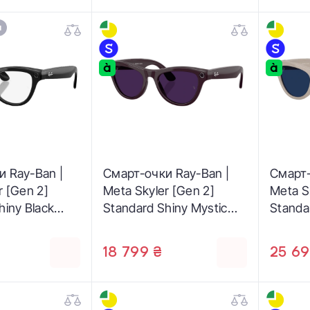
и
и Ray-Ban |
Смарт-очки Ray-Ban |
Смарт-
r [Gen 2]
Meta Skyler [Gen 2]
Meta S
hiny Black
Standard Shiny Mystic
Standa
ear Lenses
Violet Frame / Clear to
Gray Fr
1/SB 52-20)
Amethyst Transitions
Sapphir
18 799 ₴
25 69
Lenses (RW4014 6701CH
Lense
52-20)
52-20)