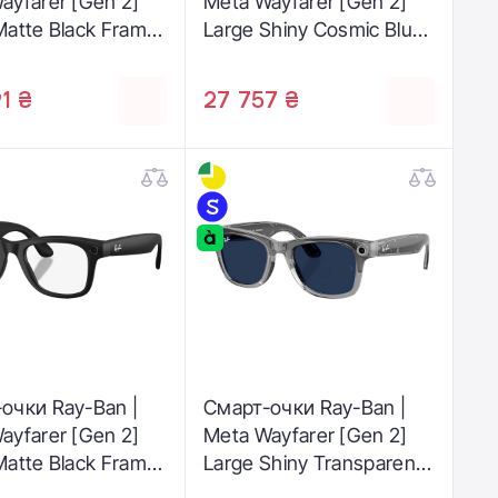
ayfarer [Gen 2]
Meta Wayfarer [Gen 2]
Matte Black Frame
Large Shiny Cosmic Blue
 to Grey
Frame / Clear to Sapphire
tions Lenses
Transitions Lenses
1 ₴
27 757 ₴
2 601S1Z 53-22)
(RW4012 6628MF 53-22)
очки Ray-Ban |
Смарт-очки Ray-Ban |
ayfarer [Gen 2]
Meta Wayfarer [Gen 2]
Matte Black Frame
Large Shiny Transparent
r Lenses (RW4012
Grey Frame/Clear to