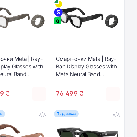
очки Meta | Ray-
Смарт-очки Meta | Ray-
splay Glasses with
Ban Display Glasses with
eural Band
Meta Neural Band
rd, Band Size 2] -
[Standard, Band Size 2] -
rame / Clear to
Black Frame / Clear to
9 ₴
76 499 ₴
ransitions Lenses
Grey Transitions Lenses
01220-01)
(SK-1001153-01)
аз
Под заказ