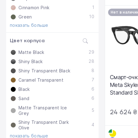
1
Cinnamon Pink
Нет в наличи
10
Green
показать больше
Цвет корпуса
29
Matte Black
28
Shiny Black
8
Shiny Transparent Black
Смарт-очк
7
Caramel Transparent
Meta Skyle
6
Black
Standard S
6
Sand
Frame / Cl
(RW4014 60
Matte Transparent Ice
5
24 624 ₴
Grey
Shiny Transparent Dark
4
Olive
показать больше