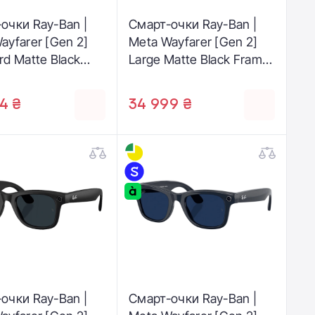
очки Ray-Ban |
Смарт-очки Ray-Ban |
ayfarer [Gen 2]
Meta Wayfarer [Gen 2]
rd Matte Black
Large Matte Black Frame
/ Gradient
/ Gradient Graphite
te Lenses
Lenses (RW4012 601ST3
4 ₴
34 999 ₴
2 601ST3 50-22)
53-22)
очки Ray-Ban |
Смарт-очки Ray-Ban |