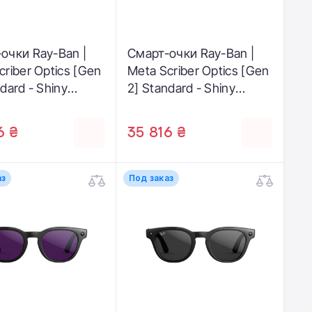
очки Ray-Ban |
Смарт-очки Ray-Ban |
criber Optics [Gen
Meta Scriber Optics [Gen
dard - Shiny
2] Standard - Shiny
arent Stone Beige
Transparent Stone Beige
 to Grey
/ Clear to Green
6 ₴
35 816 ₴
ions
Transitions
аз
Под заказ