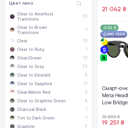
Цвет линз
(RW4012 6
21 042 ₴
Clear to Amethyst
10
Transitions
Clear to Brown
-648 ₴
1
Transitions
MID-YEAR
12
Clear
1
Clear to Ruby
12
Clear/Green
25
Clear to Grey
8
Clear to Emerald
11
Clear to Sapphire
Смарт-очк
2
Clear/Melon Red
Meta Headl
4
Clear to Graphite Green
Low Bridge
1
Shiny Blac
Charcoal Black
Green Len
19 899 ₴
1
Tint to Dark Green
19 251 ₴
601/71 51-2
7
Graphite