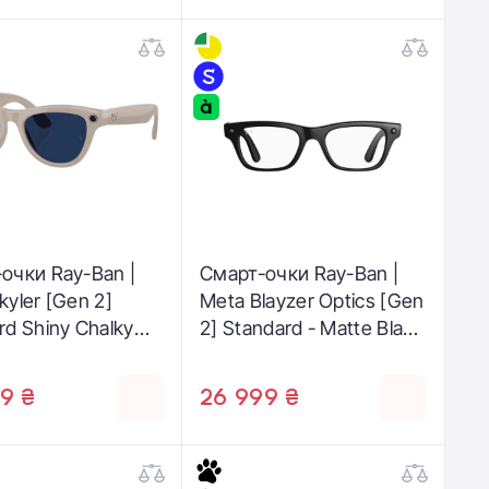
очки Ray-Ban |
Смарт-очки Ray-Ban |
kyler [Gen 2]
Meta Blayzer Optics [Gen
rd Shiny Chalky
2] Standard - Matte Black
ame / Clear to
/ Clear (RW7001 2077 50-
e Transitions
19)
9 ₴
26 999 ₴
s (RW4014 6700MF