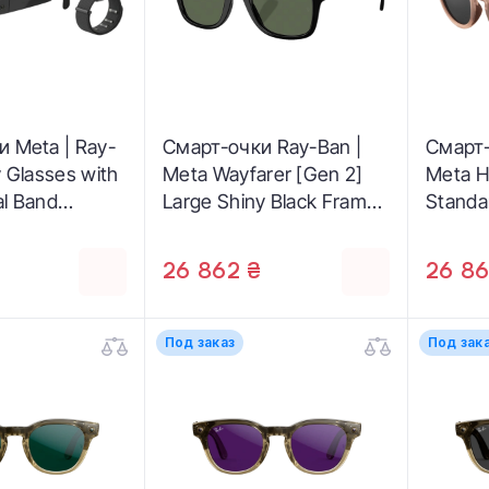
 Meta | Ray-
Смарт-очки Ray-Ban |
Смарт-
y Glasses with
Meta Wayfarer [Gen 2]
Meta H
l Band
Large Shiny Black Frame /
Standa
Band Size 3] -
G-15 Green Lenses
Transp
 / Clear to
(RW4012 601/71 53-22)
Frame /
26 862 ₴
26 86
itions Lenses
Transi
4-01)
(RW401
Под заказ
Под зак