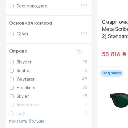
117
Беспроводное
Смарт-очк
Основная камера
Meta Scrib
117
12 Мп
2] Standard
Transparen
/ Clear to 
Оправа
35 816 ₴
Transitions
18
Blayzer
13
Scriber
Под заказ
48
Wayfarer
23
Headliner
15
Skyler
0
Adventurer
0
Fury
показать больше