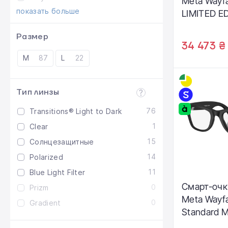
Meta Wayfa
показать больше
LIMITED E
Standard M
Размер
Transparen
34 473 ₴
Clear/Ruby 
М
87
L
22
Lenses (R
50-22)
Тип линзы
76
Transitions® Light to Dark
1
Clear
15
Солнцезащитные
14
Polarized
11
Blue Light Filter
Смарт-очк
0
Prizm
Meta Wayfa
0
Gradient
Standard M
Frame / Cl