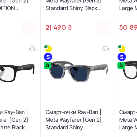
rer [Gen 2]
Meta Wayfarer [Gen 2]
Meta W
DITION
Standard Shiny Black
Large 
atte
Frame / G-15 Green
/ Clear
t Frame /
Lenses (RW4012 601/71
Transi
21 490 ₴
30 89
Transitions
50-22)
(RW401
W4012 6770MI
и Ray-Ban |
Смарт-очки Ray-Ban |
Смарт-
rer [Gen 2]
Meta Wayfarer [Gen 2]
Meta W
atte Black
Standard Shiny
Large 
ear Lenses
Transparent Grey
/ Clea