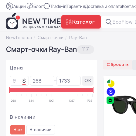
Акции
Блог
Trade-in
Гарантия
Доставка и оплата
Конта
Каталог
EcoFlo
|
NewTime.ua
Смарт-очки
Ray-Ban
Смарт-очки Ray-Ban
117
Сбросить
Цена
₴
$
OK
268
634
1001
1367
1733
В наличии
Все
В наличии