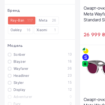
Смарт-очк
Бренд
Meta Wayfa
Standard S
Ray-Ban
117
Meta
26
Frame / Cle
Oakley
16
Xiaomi
1
Green Tran
26 999 
(RW4012 60
Модель
13
Scriber
18
Blayzer
36
Wayfarer
23
Headliner
15
Skyler
12
Display
0
Adventurer
Смарт-очк
0
Fury