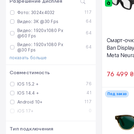
Разрешение дисплея
117
Фото: 3024x4032
64
Видео: 3K @30 Fps
Видео: 1920x1080 Px
64
@60 Fps
Смарт-очки
Видео: 1920x1080 Px
64
Ban Displa
@30 Fps
Meta Neura
показать больше
[Standard, 
Black Frame
Совместимость
76 499 ₴
Grey Trans
76
IOS 15.2 +
(SK-100115
41
IOS 14.4 +
Под заказ
117
Android 10+
0
iOS 17+
Тип подключения