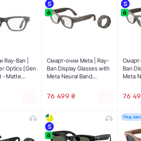
и Ray-Ban |
Смарт-очки Meta | Ray-
Смарт-
er Optics [Gen
Ban Display Glasses with
Ban Di
d - Matte
Meta Neural Band
Meta N
 Ice Grey /
[Standard, Band Size 3] -
[Standa
001 8529 50-
Sand Frame / Clear to
Sand F
₴
76 499 ₴
76 49
Grey Transitions Lenses
Grey T
(SK-1001221-01)
(SK-10
Под зак