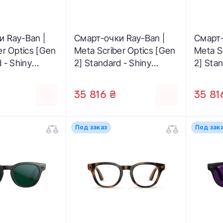
и Ray-Ban |
Смарт-очки Ray-Ban |
Смарт-
er Optics [Gen
Meta Scriber Optics [Gen
Meta S
 - Shiny
2] Standard - Shiny
2] Stan
t Stone Beige
Transparent Stone Beige
Transp
Emerald
/ Clear to Amethyst
/ Clear
35 816 ₴
35 81
Transitions
Transit
Под заказ
Под зак