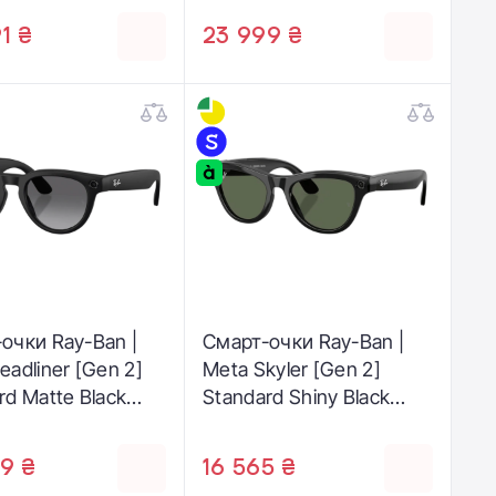
 53-22)
Sapphire Lenses
1 ₴
23 999 ₴
(RW4012 6840MF 53-22)
очки Ray-Ban |
Смарт-очки Ray-Ban |
eadliner [Gen 2]
Meta Skyler [Gen 2]
rd Matte Black
Standard Shiny Black
/ Gradient
Frame / G-15 Green
te Lenses
Lenses (RW4014 601/71
9 ₴
16 565 ₴
3 601ST3 50-23)
52-20)