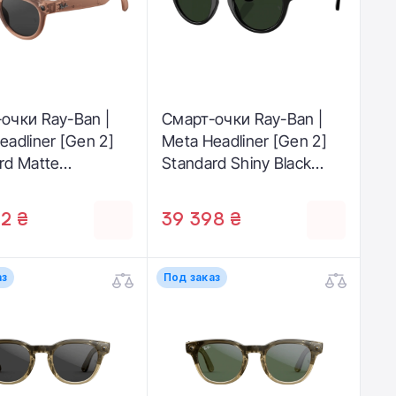
очки Ray-Ban |
Смарт-очки Ray-Ban |
eadliner [Gen 2]
Meta Headliner [Gen 2]
rd Matte
Standard Shiny Black
arent Peach
Frame / Clear to Graphite
 Clear to Grey
Green Transitions Lenses
2 ₴
39 398 ₴
tions Lenses
3 68901Z 50-23)
аз
Под заказ