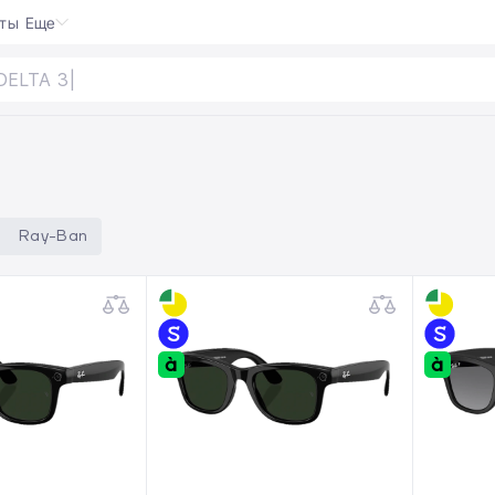
кты
Еще
Ray-Ban