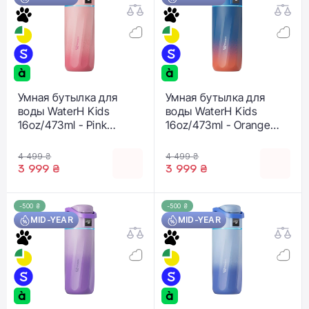
Умная бутылка для
Умная бутылка для
воды WaterH Kids
воды WaterH Kids
16oz/473ml - Pink
16oz/473ml - Orange
(B003-MA-16oz-GRP-
(B003-MA-16oz-GOB-
NA-WH)
NA-WH)
4 499 ₴
4 499 ₴
3 999 ₴
3 999 ₴
-500 ₴
-500 ₴
MID-YEAR
MID-YEAR