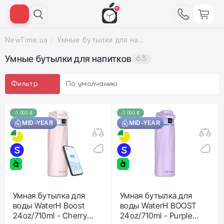
NewTime.ua
Умные бутылки для напитков
Умные бутылки для напитков
63
По умолчанию
Фильтр
-1 000 ₴
-1 000 ₴
MID-YEAR
MID-YEAR
Умная бутылка для
Умная бутылка для
воды WaterH Boost
воды WaterH BOOST
24oz/710ml - Cherry
24oz/710ml - Purple