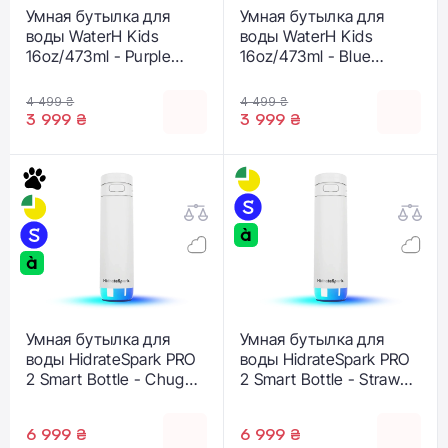
Умная бутылка для
Умная бутылка для
воды WaterH Kids
воды WaterH Kids
16oz/473ml - Purple
16oz/473ml - Blue
(B003-MA-16oz-GPL-
(B003-MA-16oz-GBL-
NA-WH)
NA-WH)
4 499 ₴
4 499 ₴
3 999 ₴
3 999 ₴
Умная бутылка для
Умная бутылка для
воды HidrateSpark PRO
воды HidrateSpark PRO
2 Smart Bottle - Chug
2 Smart Bottle - Straw
Lid 21 oz/621 ml - White
Lid 21 oz/621 ml - White
(HI-21C-01)
(HI-21S-01)
6 999 ₴
6 999 ₴