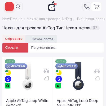
NewTime.ua
Чехлы для трекера AirTag
Тип Чеxол-петля
Чехлы для трекера AirTag Тип Чеxол-петля
37
Сбросить
Чеxол-петля
По умолчанию
Фильтр
-150 ₴
-300 ₴
MID-YEAR
MID-YEAR
Apple AirTag Loop White
Apple AirTag Loop Deep
(MX4F2)
Navy (MHJ03)