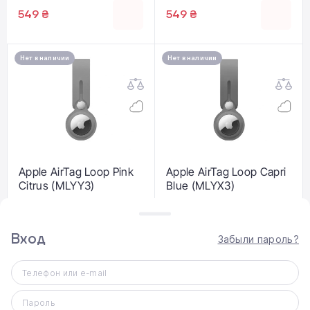
549 ₴
549 ₴
Нет в наличии
Нет в наличии
Apple AirTag Loop Pink
Apple AirTag Loop Capri
Citrus (MLYY3)
Blue (MLYX3)
Вход
999 ₴
999 ₴
Забыли пароль?
Телефон или e-mail
Нет в наличии
Нет в наличии
Пароль