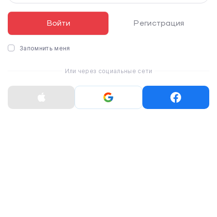
Войти
Регистрация
Запомнить меня
Apple AirTag Leather
Apple AirTag Leather
Loop Baltic Blue
Loop California Poppy
Или через социальные сети
(MM043)
(MM023)
2 688 ₴
2 688 ₴
Нет в наличии
Нет в наличии
Apple AirTag Leather
Belkin Secure Holder