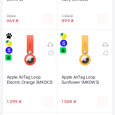
799 ₴
1 199 ₴
649 ₴
899 ₴
Apple AirTag Loop
Apple AirTag Loop
Electric Orange (MK0X3)
Sunflower (MK0W3)
1 299 ₴
1 568 ₴