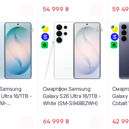
54 999 ₴
59 49
 Samsung
Смартфон Samsung
Смарт
Ultra 16/1TB -
Galaxy S26 Ultra 16/1TB -
Galaxy
SM-
White (SM-S948BZWH)
Cobalt 
)
S947B
₴
64 999 ₴
42 99