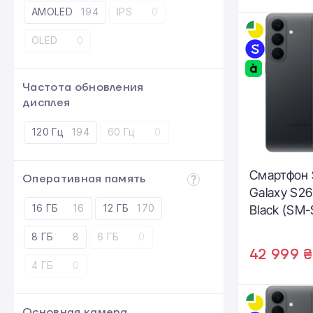
AMOLED
194
IPS
0
OLED
0
Частота обновления
дисплея
120 Гц
194
60 Гц
0
Смартфон
Оперативная память
Galaxy S26
16 ГБ
16
12 ГБ
170
Black (SM
8 ГБ
8
6 ГБ
0
42 999 ₴
4 ГБ
0
Основная камера