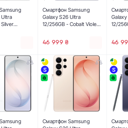
 Samsung
Смартфон Samsung
Смарт
 Ultra
Galaxy S26 Ultra
Galaxy
Silver
12/256GB - Cobalt Violet
12/256
SM-S948BZSD)
(SM-S948BZVD)
S948B
₴
46 999 ₴
46 99
 Samsung
Смартфон Samsung
Смарт