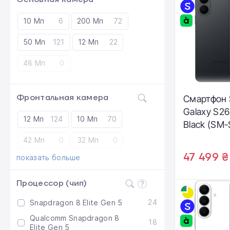
10 Мп
6
200 Мп
72
50 Мп
121
12 Мп
22
48 Мп
0
Фронтальная камера
Смартфон
Galaxy S26
12 Мп
124
10 Мп
70
Black (SM
42 Мп
0
32 Мп
0
47 499 ₴
показать больше
Процессор (чип)
24
Snapdragon 8 Elite Gen 5
Qualcomm Snapdragon 8
18
Elite Gen 5