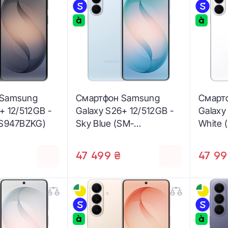
 Samsung
Смартфон Samsung
Смарт
+ 12/512GB -
Galaxy S26+ 12/512GB -
Galaxy
-S947BZKG)
Sky Blue (SM-
White
S947BLBG)
47 499 ₴
47 99