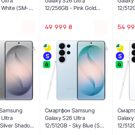
 Ultra
Galaxy S26 Ultra
Galaxy
 White (SM-
12/256GB - Pink Gold
12/512G
)
(SM-S948BZDD)
(SM-S
₴
49 999 ₴
54 99
 Samsung
Смартфон Samsung
Смарт
 Ultra
Galaxy S26 Ultra
Galaxy
 Silver Shadow
12/512GB - Sky Blue (SM-
12/512
BZSG)
S948BLBG)
S948B