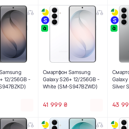
 Samsung
Смартфон Samsung
Смарт
+ 12/256GB -
Galaxy S26+ 12/256GB -
Galaxy
-S947BZKD)
White (SM-S947BZWD)
Silver
S947B
41 999 ₴
43 99