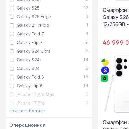
12
Galaxy S25
Смартфон
6
Galaxy S25 Edge
Galaxy S26
12/256GB - 
1
Galaxy Z TriFold
Shadow (
9
Galaxy Fold 7
46 999 
9
Galaxy Flip 7
8
Galaxy S24 Ultra
14
Galaxy S24+
6
Galaxy S24
15
Galaxy Fold 6
14
Galaxy Flip 6
0
iPhone 17 Pro Max
0
iPhone 17 Pro
показать больше
Смартфон
Операционная