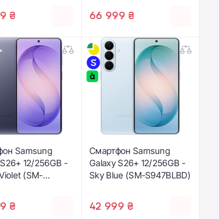
9 ₴
66 999 ₴
фон Samsung
Смартфон Samsung
 S26+ 12/256GB -
Galaxy S26+ 12/256GB -
Violet (SM-
Sky Blue (SM-S947BLBD)
ZVD)
9 ₴
42 999 ₴