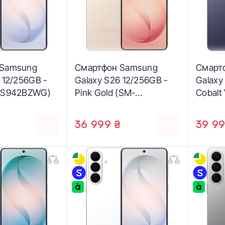
 Samsung
Смартфон Samsung
Смарт
 12/256GB -
Galaxy S26 12/256GB -
Galaxy
-S942BZWG)
Pink Gold (SM-
Cobalt 
S942BZDG)
S942B
36 999 ₴
39 99