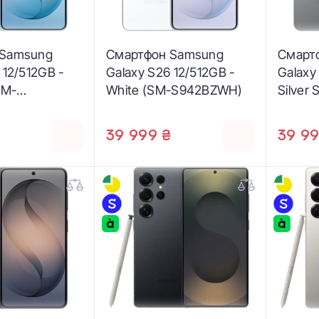
 Samsung
Смартфон Samsung
Смарт
 12/512GB -
Galaxy S26 12/512GB -
Galaxy
SM-
White (SM-S942BZWH)
Silver
)
S942B
₴
39 999 ₴
39 99