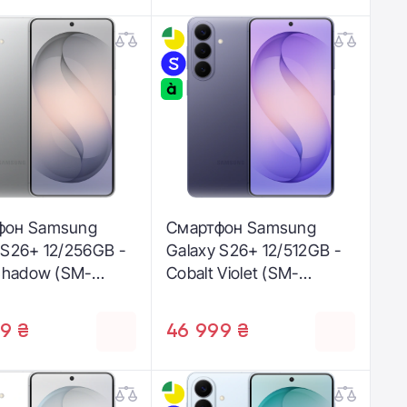
фон Samsung
Смартфон Samsung
 S26+ 12/256GB -
Galaxy S26+ 12/512GB -
 Shadow (SM-
Cobalt Violet (SM-
ZSD)
S947BZVG)
9 ₴
46 999 ₴