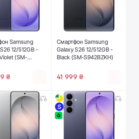
фон Samsung
Смартфон Samsung
 S26 12/512GB -
Galaxy S26 12/512GB -
Violet (SM-
Black (SM-S942BZKH)
ZVH)
9 ₴
41 999 ₴