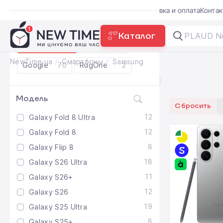
Акции
Блог
Trade-in
Гарантия
Доставка и оплата
Конта
Бренд
Каталог
Samsung
194
Apple
631
NewTime.ua
Смартфоны
Samsung
Google
70
RugOne
2
Смартфоны Samsung
194
Модель
Сбросить
12
Galaxy Fold 8 Ultra
12
Galaxy Fold 8
8
Galaxy Flip 8
18
Galaxy S26 Ultra
11
Galaxy S26+
12
Galaxy S26
19
Galaxy S25 Ultra
8
Galaxy S25+