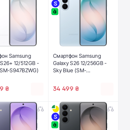
фон Samsung
Смартфон Samsung
 S26+ 12/512GB -
Galaxy S26 12/256GB -
 (SM-S947BZWG)
Sky Blue (SM-
S942BLBG)
9 ₴
34 499 ₴