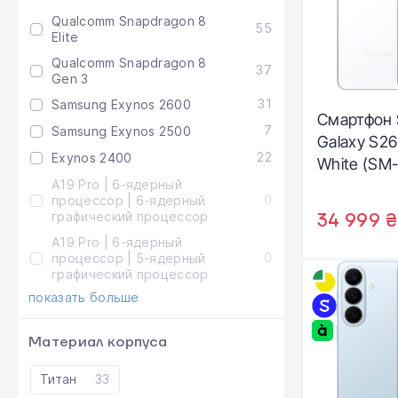
Qualcomm Snapdragon 8
55
Elite
Qualcomm Snapdragon 8
37
Gen 3
31
Samsung Exynos 2600
Смартфон
7
Samsung Exynos 2500
Galaxy S26
22
Exynos 2400
White (SM
A19 Pro | 6-ядерный
0
процессор | 6-ядерный
графический процессор
34 999 ₴
A19 Pro | 6-ядерный
0
процессор | 5-ядерный
графический процессор
показать больше
Материал корпуса
Титан
33