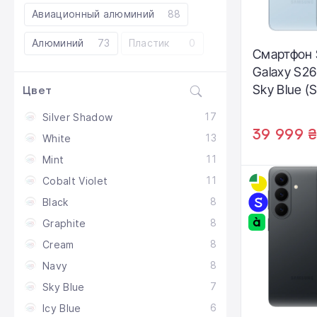
Авиационный алюминий
88
Алюминий
73
Пластик
0
Смартфон
Galaxy S26
Sky Blue (
Цвет
S942BLBH
17
Silver Shadow
39 999 
13
White
11
Mint
11
Cobalt Violet
8
Black
8
Graphite
8
Cream
8
Navy
7
Sky Blue
6
Icy Blue