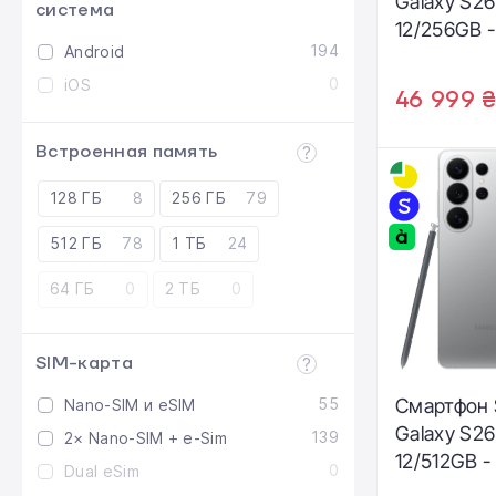
Galaxy S26
система
12/256GB -
194
Android
S948BZWD
0
iOS
46 999 
Встроенная память
128 ГБ
8
256 ГБ
79
512 ГБ
78
1 ТБ
24
64 ГБ
0
2 ТБ
0
SIM-карта
55
Смартфон
Nano-SIM и eSIM
Galaxy S26
139
2× Nano-SIM + e-Sim
12/512GB -
0
Dual eSim
(SM-S948