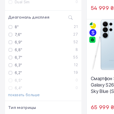
0
Dual Sim
54 999 ₴
Диагональ дисплея
21
8"
27
7,6"
52
6,9"
8
6,8"
55
6,7"
12
6,3"
19
6,2"
Смартфон
0
6,5"
Galaxy S26 
0
6,4"
Sky Blue (
показать больше
S948BLBH
65 999 
Тип матрицы