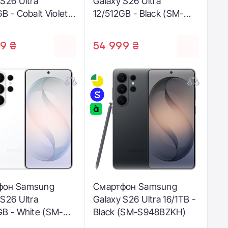
 S26 Ultra
Galaxy S26 Ultra
B - Cobalt Violet
12/512GB - Black (SM-
948BZVG)
S948BZKG)
9 ₴
54 999 ₴
фон Samsung
Смартфон Samsung
 S26 Ultra
Galaxy S26 Ultra 16/1TB -
GB - White (SM-
Black (SM-S948BZKH)
ZWG)