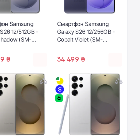
фон Samsung
Смартфон Samsung
 S26 12/512GB -
Galaxy S26 12/256GB -
 Shadow (SM-
Cobalt Violet (SM-
ZSH)
S942BZVG)
9 ₴
34 499 ₴