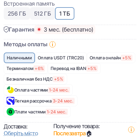
Встроенная память
256 ГБ
512 ГБ
1 ТБ
Гарантия
3 мес. (бесплатно)
Методы оплаты
Наличными
Оплата USDT (TRC20)
Оплата онлайн
+5%
Терминалом
+6%
Перевод на IBAN
+5%
Безналичная без НДС
+5%
Оплата частями
1-24 мес.
Легкая рассрочка
3-24 мес.
Плати частями
1-24 мес.
Получение товара:
Доставка:
Оберіть місто
Послезавтра
🏠