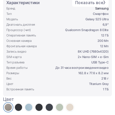
Характеристики
Показать все
Бренд
Samsung
Тип
Смартфон
Модель
Galaxy S25 Ultra
Диагональ дисплея
6,9"
Процессор (чип)
Qualcomm Snapdragon 8 Elite
Оперативная память
12 ГБ
Основная камера
200 Мп
Фронтальная камера
12 Мп
Запись видео
8К UHD (7680x4320)
SIM-карта
2× Nano-SIM + e-Sim
Тип разъема
USB Type-C
Время работы
До 31 часа воспроизведения видео
Размеры
162.8 х 77.6 х 8.2 мм
Вес
218 г
Цвет
Titanium Gray
Встроенная память
1 ТБ
Цвет