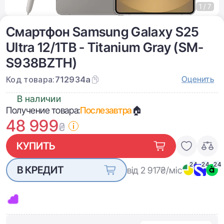
1 / 7
Смартфон Samsung Galaxy S25
Ultra 12/1TB - Titanium Gray (SM-
S938BZTH)
Оценить
Код товара:
712934a
В наличии
Получение товара:
Послезавтра
🏠
48 999
₴
КУПИТЬ
24
24
24
В КРЕДИТ
від 2 917
₴/міс