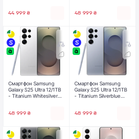
Black (SM-S938BZKG)
S938BZTH)
44 999 ₴
48 999 ₴
Смартфон Samsung
Смартфон Samsung
Galaxy S25 Ultra 12/1TB
Galaxy S25 Ultra 12/1TB
- Titanium Whitesilver
- Titanium Silverblue
(SM-S938BZSH)
(SM-S938BZBH)
48 999 ₴
48 999 ₴