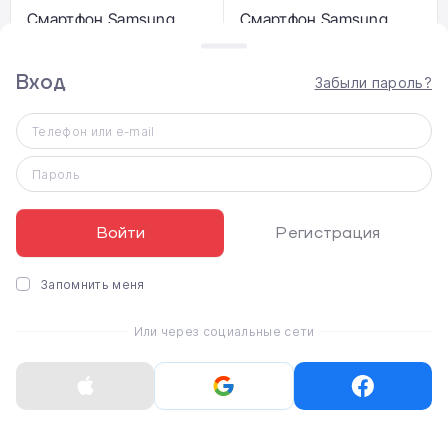
Смартфон Samsung
Смартфон Samsung
Galaxy S25 Edge
Galaxy S25 Edge
12/256GB - Titanium
12/512GB - Titanium
Jetblack (SM-
Jetblack (SM-
Вход
Забыли пароль?
S937BZKD)
S937BZKG)
30 999 ₴
34 999 ₴
Телефон или e-mail
Пароль
Войти
Регистрация
Запомнить меня
Или через социальные сети
Смартфон Samsung
Смартфон Samsung
Galaxy S25 Edge
Galaxy S25 Edge
12/256GB - Titanium Icy
12/512GB - Titanium Icy
Blue (SM-S937BLBD)
Blue (SM-S937BLBG)
30 999 ₴
34 999 ₴