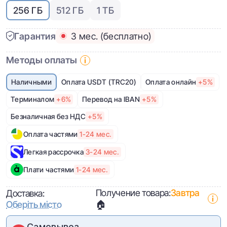
256 ГБ
512 ГБ
1 ТБ
Гарантия
3 мес. (бесплатно)
Методы оплаты
Наличными
Оплата USDT (TRC20)
Оплата онлайн
+5%
Терминалом
+6%
Перевод на IBAN
+5%
Безналичная без НДС
+5%
Оплата частями
1-24 мес.
Легкая рассрочка
3-24 мес.
Плати частями
1-24 мес.
Получение товара:
Завтра
Доставка:
Оберіть місто
🏠
Самовывоз