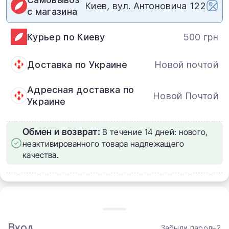
Киев, вул. Антоновича 122
с магазина
Курьер по Киеву
500 грн
Доставка по Украине
Новой почтой
Адресная доставка по
Новой Почтой
Украине
Обмен и возврат:
В течение 14 дней: нового,
неактивированного товара надлежащего
качества.
Samsung Galaxy S25 Ultra
Погрузитесь в мир инноваций с новым Samsung Galaxy
Вход
Забыли пароль?
S25 Ultra — смартфоном, который сочетает передовые