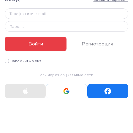
технологии, стильный дизайн и мощные возможности.
Этот флагман подходит для тех, кто хочет лучшего во
Телефон или e-mail
всех аспектах: от производительности до камеры, от
дисплея до времени автономной работы.
Пароль
Войти
Регистрация
Запомнить меня
Или через социальные сети
Самая современная камера для
профессиональных снимков
С 10-битным HDR и космическим зумом, который
позволяет масштабировать объекты от 1x до 100x,
Galaxy S25 Ultra гарантирует, что каждый кадр будет
захватывающим. Поддержка AI Pro Visual Engine