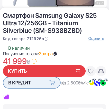
1 / 7
Смартфон Samsung Galaxy S25
Ultra 12/256GB - Titanium
Silverblue (SM-S938BZBD)
Оценить
Код товара:
712926a
В наличии
Получение товара:
Завтра
🏠
41 999
₴
КУПИТЬ
24
24
24
В КРЕДИТ
від 2 500
₴/міс