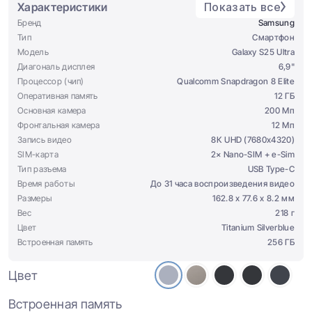
Характеристики
Показать все
Бренд
Samsung
Тип
Смартфон
Модель
Galaxy S25 Ultra
Диагональ дисплея
6,9"
Процессор (чип)
Qualcomm Snapdragon 8 Elite
Оперативная память
12 ГБ
Основная камера
200 Мп
Фронтальная камера
12 Мп
Запись видео
8К UHD (7680x4320)
SIM-карта
2× Nano-SIM + e-Sim
Тип разъема
USB Type-C
Время работы
До 31 часа воспроизведения видео
Размеры
162.8 х 77.6 х 8.2 мм
Вес
218 г
Цвет
Titanium Silverblue
Встроенная память
256 ГБ
Цвет
Встроенная память