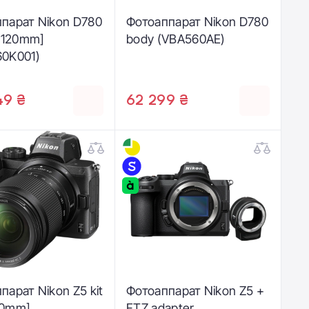
парат Nikon D780
Фотоаппарат Nikon D780
4-120mm]
body (VBA560AE)
0K001)
49 ₴
62 299 ₴
парат Nikon Z5 kit
Фотоаппарат Nikon Z5 +
00mm]
FTZ adapter