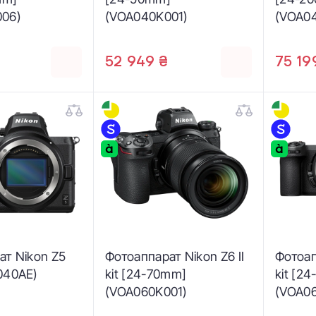
06)
(VOA040K001)
(VOA0
52 949 ₴
75 19
ат Nikon Z5
Фотоаппарат Nikon Z6 II
Фотоап
040AE)
kit [24-70mm]
kit [2
(VOA060K001)
(VOA0