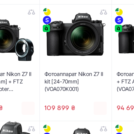
т Nikon Z7 II
Фотоаппарат Nikon Z7 II
Фотоап
mm] + FTZ
kit [24-70mm]
+ FTZ 
pter
(VOA070K001)
(VOA0
03)
₴
109 899 ₴
94 69