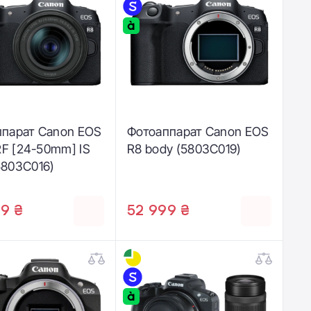
ппарат Canon EOS
Фотоаппарат Canon EOS
 RF [24-50mm] IS
R8 body (5803C019)
5803C016)
9 ₴
52 999 ₴