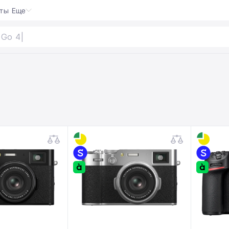
кты
Еще