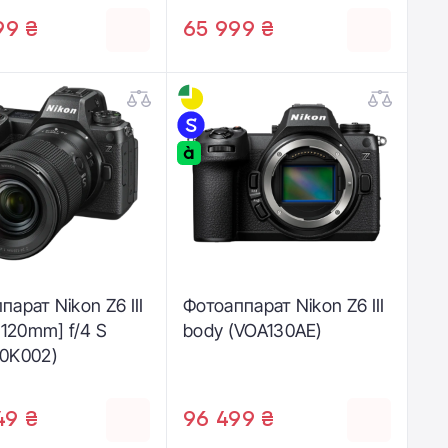
99 ₴
65 999 ₴
парат Nikon Z6 III
Фотоаппарат Nikon Z6 III
-120mm] f/4 S
body (VOA130AE)
0K002)
49 ₴
96 499 ₴