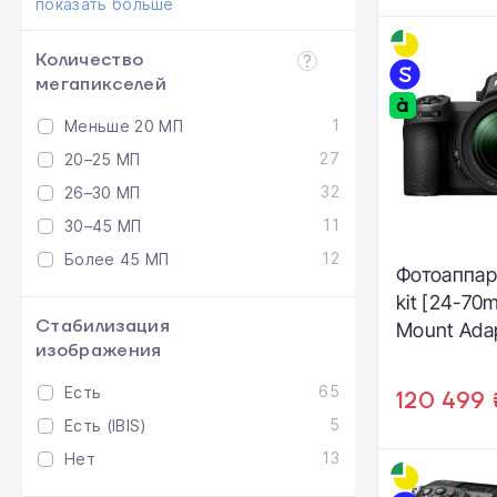
показать больше
Количество
мегапикселей
1
Меньше 20 МП
27
20–25 МП
32
26–30 МП
11
30–45 МП
12
Более 45 МП
Фотоаппара
kit [24-70
Стабилизация
Mount Ada
изображения
(VOA070K0
65
Есть
120 499 
5
Есть (IBIS)
13
Нет