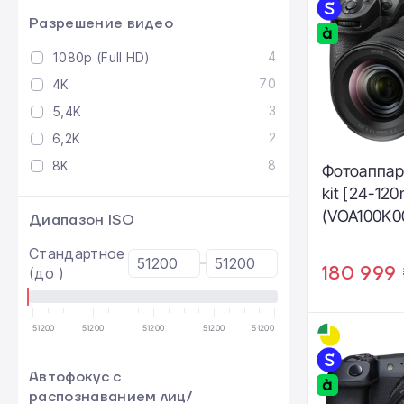
Разрешение видео
4
1080p (Full HD)
70
4K
3
5,4K
2
6,2K
8
8K
Фотоаппар
kit [24-120
(VOA100K0
Диапазон ISO
Стандартное
180 999 
(до )
51200
51200
51200
51200
51200
Автофокус с
распознаванием лиц/