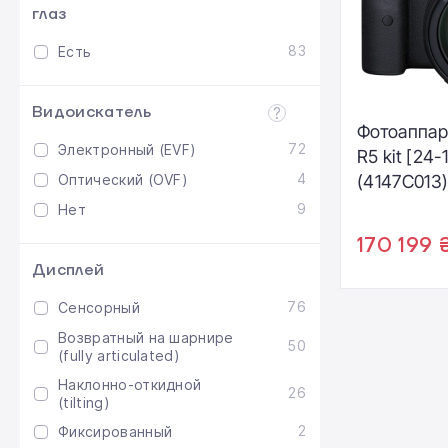
глаз
83
Есть
Видоискатель
Фотоаппар
72
Электронный (EVF)
R5 kit [24
4
Оптический (OVF)
(4147C013
9
Нет
170 199 
Дисплей
76
Сенсорный
Возвратный на шарнире
50
(fully articulated)
Наклонно-откидной
26
(tilting)
2
Фиксированный