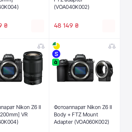
40K004)
(VOA040K002)
9 ₴
48 149 ₴
парат Nikon Z6 II
Фотоаппарат Nikon Z6 II
4-200mm] VR
Body + FTZ Mount
60K004)
Adapter (VOA060K002)