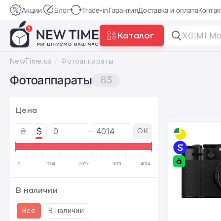
Акции
Блог
Trade-in
Гарантия
Доставка и оплата
Конта
Каталог
|
NewTime.ua
Фотоаппараты
Фотоаппараты
83
Цена
₴
$
OK
0
1004
2007
3011
4014
В наличии
Все
В наличии