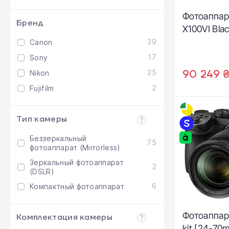
Фотоаппара
Бренд
X100VI Bla
39
Canon
17
Sony
25
90 249 
Nikon
2
Fujifilm
Тип камеры
Беззеркальный
75
фотоаппарат (Mirrorless)
Зеркальный фотоаппарат
2
(DSLR)
6
Компактный фотоаппарат
Фотоаппар
Комплектация камеры
kit [24-70