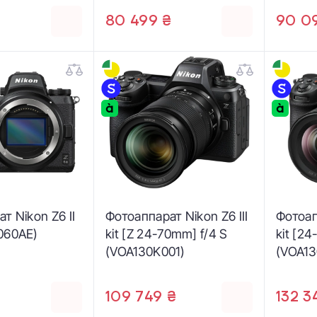
₴
80 499 ₴
90 0
т Nikon Z6 II
Фотоаппарат Nikon Z6 III
Фотоап
060AE)
kit [Z 24-70mm] f/4 S
kit [24
(VOA130K001)
(VOA13
109 749 ₴
132 3