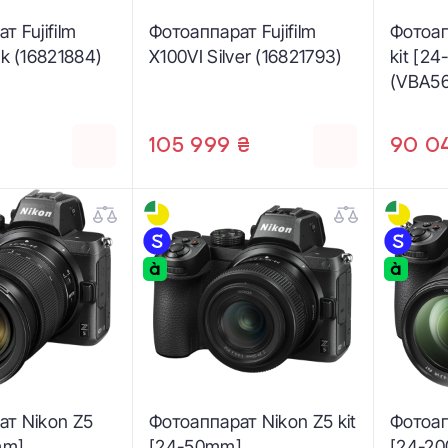
т Fujifilm
Фотоаппарат Fujifilm
Фотоап
ck (16821884)
X100VI Silver (16821793)
kit [2
(VBA56
₴
105 999 ₴
90 0
ат Nikon Z5
Фотоаппарат Nikon Z5 kit
Фотоап
mm]
[24-50mm]
[24-2