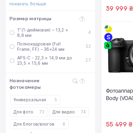
показать больше
39 999 
Размер матрицы
1”(1-дюймовая) – 13,2 ×
4
8,8 мм
Полнокадровая (Full
52
Frame, FF) – 36×24 мм
APS-C - 22,3 × 14,9 мм до
27
23,5 × 15,6 мм
Назначение
фотокамеры
Фотоаппара
Body (VOA
Универсальная
5
Для фото
73
Для видео
74
55 499 ₴
Для блогов/влогов
8