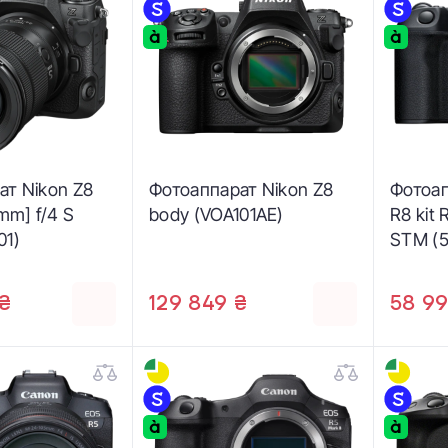
ат Nikon Z8
Фотоаппарат Nikon Z8
Фотоа
mm] f/4 S
body (VOA101AE)
R8 kit
01)
STM (
₴
129 849 ₴
58 99