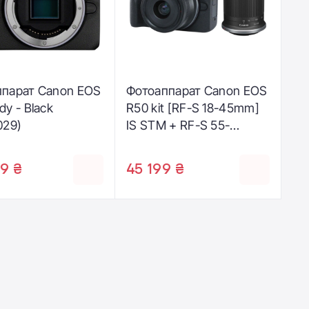
ппарат Canon EOS
Фотоаппарат Canon EOS
dy - Black
R50 kit [RF-S 18-45mm]
029)
IS STM + RF-S 55-
210mm] IS STM - Black
(5811C034)
9 ₴
45 199 ₴