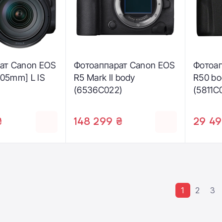
ат Canon EOS
Фотоаппарат Canon EOS
Фотоа
-105mm] L IS
R5 Mark II body
R50 bo
)
(6536C022)
(5811C
₴
148 299 ₴
29 49
1
2
3