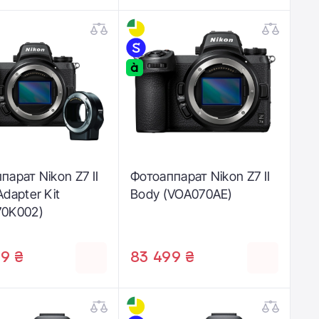
парат Nikon Z7 II
Фотоаппарат Nikon Z7 II
Adapter Kit
Body (VOA070AE)
70K002)
9 ₴
83 499 ₴