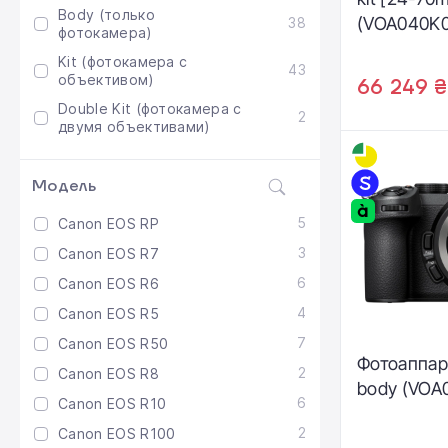
Body (только
(VOA040K0
38
фотокамера)
Kit (фотокамера с
43
объективом)
66 249 ₴
Double Kit (фотокамера с
2
двумя объективами)
Модель
5
Canon EOS RP
3
Canon EOS R7
6
Canon EOS R6
4
Canon EOS R5
7
Canon EOS R50
Фотоаппар
2
Canon EOS R8
body (VOA
6
Canon EOS R10
2
Canon EOS R100