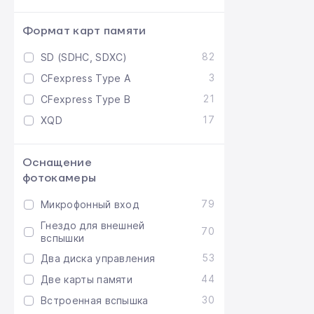
Формат карт памяти
82
SD (SDHC, SDXC)
3
CFexpress Type A
21
CFexpress Type B
17
XQD
Оснащение
фотокамеры
79
Микрофонный вход
Гнездо для внешней
70
вспышки
53
Два диска управления
44
Две карты памяти
30
Встроенная вспышка