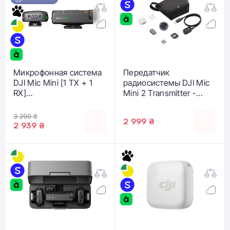
Микрофонная система
Передатчик
DJI Mic Mini [1 TX + 1
радиосистемы DJI Mic
RX]
Mini 2 Transmitter -
(CP.RN.00000432.01)
Glaze White
(CP.RN.00000531.01)
3 299 ₴
2 999 ₴
2 939 ₴