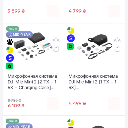
Case]
Case] ​​
(CP.RN.00000532.01)
(CP.RN.00000533.01)
5 899 ₴
4 799 ₴
-680 ₴
MID-YEAR
Микрофонная система
Микрофонная система
DJI Mic Mini 2 [2 TX + 1
DJI Mic Mini 2 [1 TX + 1
RX + Charging Case]
RX]
(CP.RN.00000529.01)
(CP.RN.00000530.01)
6 789 ₴
4 499 ₴
6 109 ₴
-360 ₴
MID-YEAR