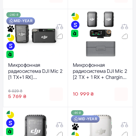
-260 ₴
MID-YEAR
Микрофонная
Микрофонная
радиосистема DJI Mic 2
радиосистема DJI Mic 2
[1 TX+1 RX]
[2 TX + 1 RX + Charging
(CP.RN.00000327.01)
Case]
(CP.RN.00000325.01)
6 029 ₴
10 999 ₴
5 769 ₴
-90 ₴
MID-YEAR