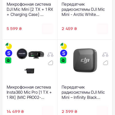
Микрофонная система
Передатчик
DJI Mic Mini [2 TX + 1 RX
радиосистемы DJI Mic
+ Charging Case] ​​
Mini - Arctic White
(CP.RN.00000433.01)
(CP.RN.00000430.01)
5 599 ₴
2 459 ₴
Микрофонная система
Передатчик
Insta360 Mic Pro [1 TX +
радиосистемы DJI Mic
1 RX] (MIC PRO02-
Mini – Infinity Black
MCB10)
(CP.RN.00000431.01)
14 499 ₴
2 399 ₴