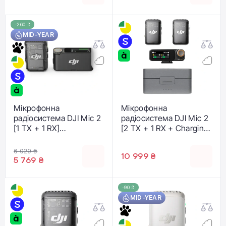
-260 ₴
MID-YEAR
Мікрофонна
Мікрофонна
радіосистема DJI Mic 2
радіосистема DJI Mic 2
[1 TX + 1 RX]
[2 TX + 1 RX + Charging
(CP.RN.00000327.01)
Case]
(CP.RN.00000325.01)
6 029 ₴
10 999 ₴
5 769 ₴
-90 ₴
MID-YEAR