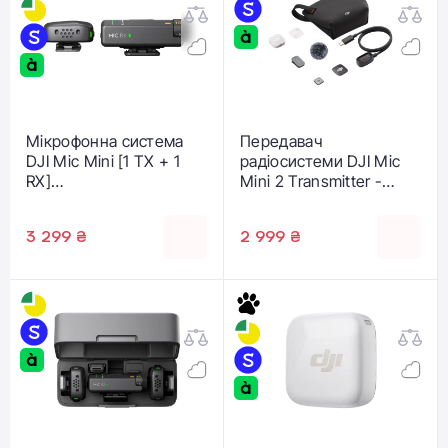
Мікрофонна система
Передавач
DJI Mic Mini [1 TX + 1
радіосистеми DJI Mic
RX]
Mini 2 Transmitter -
(CP.RN.00000432.01)
Glaze White
(CP.RN.00000531.01)
3 299 ₴
2 999 ₴