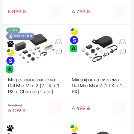
Case]
Case]
(CP.RN.00000532.01)
(CP.RN.00000533.01)
5 899 ₴
4 799 ₴
-680 ₴
MID-YEAR
Мікрофонна система
Мікрофонна система
DJI Mic Mini 2 [2 TX + 1
DJI Mic Mini 2 [1 TX + 1
RX + Charging Case]
RX]
(CP.RN.00000529.01)
(CP.RN.00000530.01)
6 789 ₴
4 499 ₴
6 109 ₴