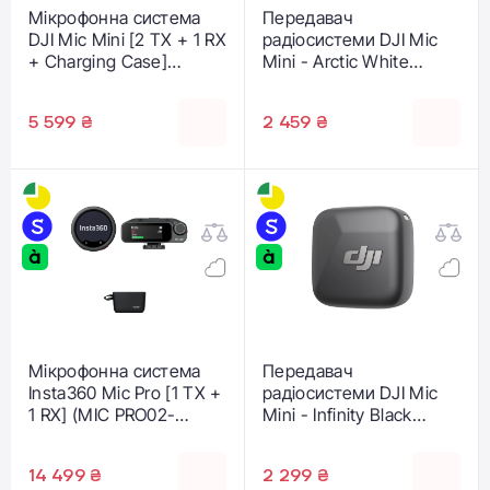
Мікрофонна система
Передавач
DJI Mic Mini [2 TX + 1 RX
радіосистеми DJI Mic
+ Charging Case]
Mini - Arctic White
(CP.RN.00000433.01)
(CP.RN.00000430.01)
5 599 ₴
2 459 ₴
Мікрофонна система
Передавач
Insta360 Mic Pro [1 TX +
радіосистеми DJI Mic
1 RX] (MIC PRO02-
Mini - Infinity Black
MCB10)
(CP.RN.00000431.01)
14 499 ₴
2 299 ₴