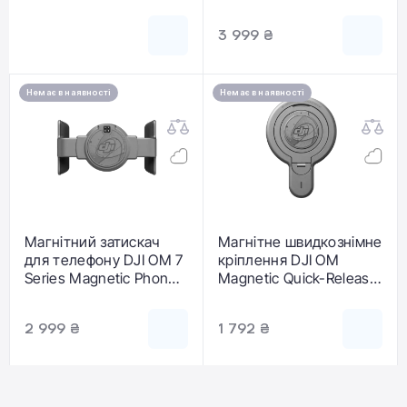
(CP.OS.00000399.01)
3 999 ₴
Немає в наявності
Немає в наявності
Магнітний затискач
Магнітне швидкознімне
для телефону DJI OM 7
кріплення DJI OM
Series Magnetic Phone
Magnetic Quick-Release
Clamp
Mount
(CP.OS.00000400.01)
(CP.OS.00000398.01)
2 999 ₴
1 792 ₴