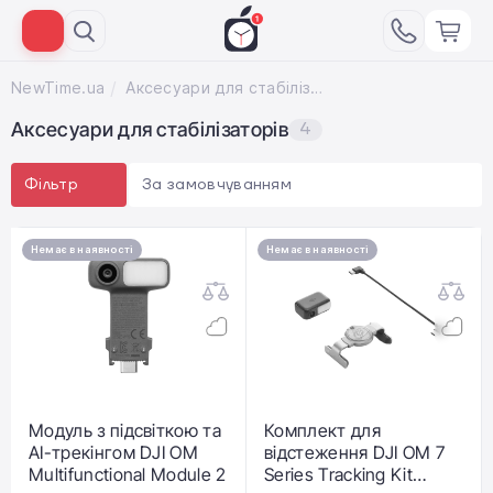
NewTime.ua
Аксесуари для стабілізаторів
Аксесуари для стабілізаторів
4
За замовчуванням
Фільтр
Немає в наявності
Немає в наявності
Модуль з підсвіткою та
Комплект для
AI-трекінгом DJI OM
відстеження DJI OM 7
Multifunctional Module 2
Series Tracking Kit