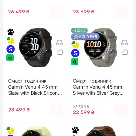
Silicone Band (010-
Band (010-03013-02)
03013-01)
26 499 ₴
23 699 ₴
-1 200 ₴
MID-YEAR
Смарт-годинник
Смарт-годинник
Garmin Venu 4 45 mm
Garmin Venu 4 45 mm
Slate with Black Silicone
Silver with Silver Gray
Band (010-03014-00)
Silicone Band (010-
03014-01)
23 599 ₴
23 499 ₴
22 399 ₴