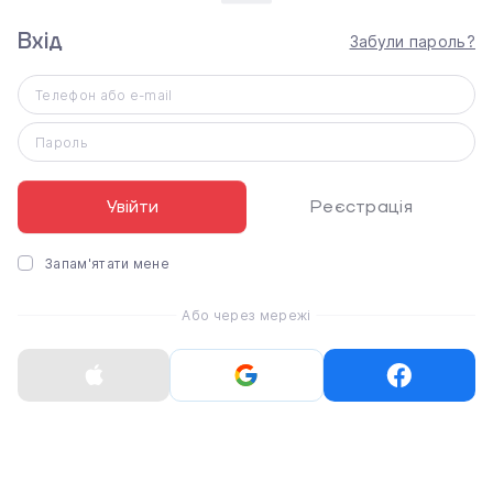
Space Gray Aluminum
Aluminum Case with
Case with Black Sport
Starlight Sport Band -
Вхід
Забули пароль?
Band - S/M (MF8A4)
M/L (MEW94+MXM73)
21 199 ₴
23 399 ₴
Телефон або e-mail
Пароль
Увійти
Реєстрація
Запам'ятати мене
Apple Watch Series 11
Apple Watch Series 11
Або через мережі
GPS 46mm Space Gray
GPS 46mm Space Gray
Aluminum Case with
Aluminum Case with
Black Sport Band - M/L
Black Sport Band - XL
(MEV44)
(MEW94+MXM53)
19 349 ₴
31 794 ₴