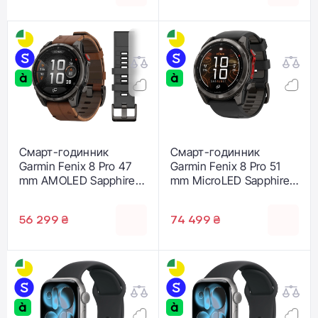
Смарт-годинник
Смарт-годинник
Garmin Fenix 8 Pro 47
Garmin Fenix 8 Pro 51
mm AMOLED Sapphire -
mm MicroLED Sapphire -
Carbon Gray DLC
Carbon Gray DLC
Titanium with QuickFit
Titanium with
56 299 ₴
74 499 ₴
Leather Strap 22 mm +
Black/Pebble Gray
Black/Pebble Gray
Silicone Band (010-
Silicone Band (010-
03380-00/01)
03198-40)