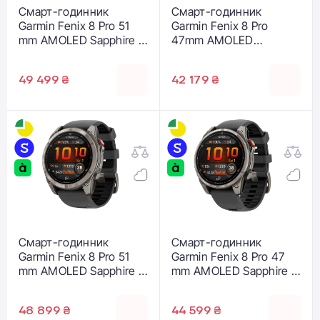
Смарт-годинник
Смарт-годинник
Garmin Fenix 8 Pro 51
Garmin Fenix 8 Pro
mm AMOLED Sapphire -
47mm AMOLED
Carbon Gray DLC
Sapphire - Carbon Gray
Titanium with
DLC Titanium with
49 499 ₴
42 179 ₴
Black/Pebble Gray
Black/Pebble Gray
Silicone Band (010-
Silicone Band (010-
03199-00/01)
03198-00/01)
Смарт-годинник
Смарт-годинник
Garmin Fenix 8 Pro 51
Garmin Fenix 8 Pro 47
mm AMOLED Sapphire -
mm AMOLED Sapphire -
Titanium with
Titanium with
Graphite/Black Silicone
Graphite/Black Silicone
48 899 ₴
44 599 ₴
Band (010-03199-10/11)
Band (010-03198-10/11)