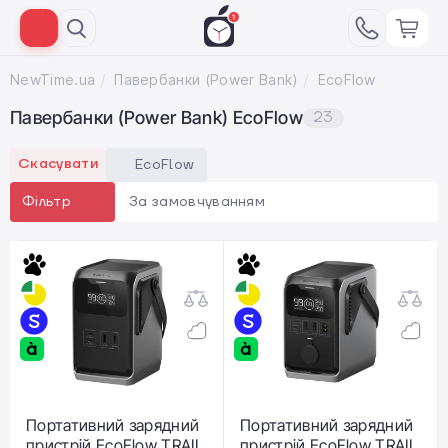
NewTime.ua
Павербанки (Power Bank)
EcoFlow
Павербанки (Power Bank) EcoFlow
23
Скасувати
EcoFlow
За замовчуванням
Фільтр
Портативний зарядний
Портативний зарядний
пристрій EcoFlow TRAIL
пристрій EcoFlow TRAIL