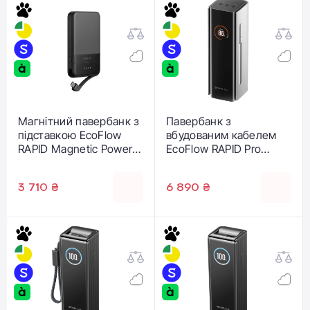
Магнітний павербанк з
Павербанк з
підставкою EcoFlow
вбудованим кабелем
RAPID Magnetic Power
EcoFlow RAPID Pro
Bank 5000mAh Qi2 -
Powerbank 20000mAh
Black (EF-RAPID5000-B-
230W (EF-
3 710 ₴
6 890 ₴
EU)
RAPIDPRO20K-EU)