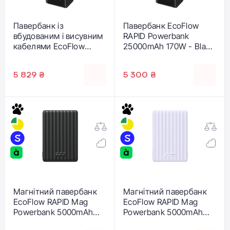
Павербанк із
Павербанк EcoFlow
вбудованим і висувним
RAPID Powerbank
кабелями EcoFlow
25000mAh 170W - Black
RAPID Powerbank
(EF-RAPID25K140W-B-
25000mAh 170W - Black
EU)
5 829 ₴
5 300 ₴
(EF-RAPID25K100W-B-
EU)
Магнітний павербанк
Магнітний павербанк
EcoFlow RAPID Mag
EcoFlow RAPID Mag
Powerbank 5000mAh
Powerbank 5000mAh
7,5W - Black (EF-
7,5W - Purple (EF-