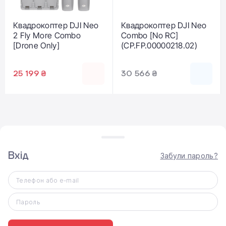
Квадрокоптер DJI Neo
Квадрокоптер DJI Neo
2 Fly More Combo
Combo [No RC]
[Drone Only]
(CP.FP.00000218.02)
25 199 ₴
30 566 ₴
Вхід
Забули пароль?
ВИДАЧА ТОВАРУ
Телефон або e-mail
Самовивіз
Пароль
Доставка по Києву
Доставка по Україні Новою поштою