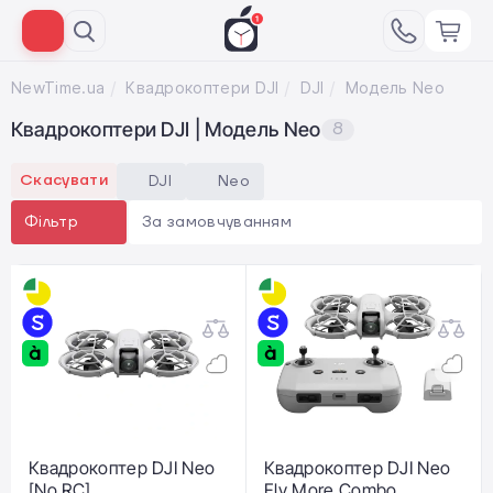
NewTime.ua
Квадрокоптери DJI
DJI
Модель Neo
Квадрокоптери DJI | Модель Neo
8
Скасувати
DJI
Neo
За замовчуванням
Фільтр
Квадрокоптер DJI Neo
Квадрокоптер DJI Neo
[No RC]
Fly More Combo