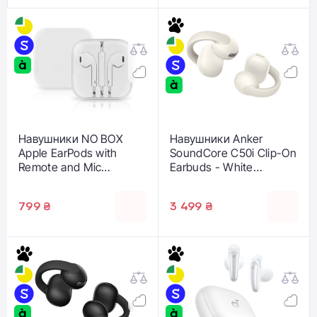
Навушники NO BOX
Навушники Anker
Apple EarPods with
SoundCore C50i Clip-On
Remote and Mic
Earbuds - White
(MNHF2/MD827)
(D1101G21)
799 ₴
3 499 ₴