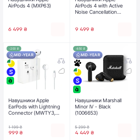
AirPods 4 (MXP63)
AirPods 4 with Active
Noise Cancellation
(MXP93)
6 499 ₴
9 499 ₴
-200 ₴
-850 ₴
MID-YEAR
MID-YEAR
Навушники Apple
Навушники Marshall
EarPods with Lightning
Minor IV - Black
Connector (MWTY3,
(1006653)
MMTN2)
1 199 ₴
5 299 ₴
999 ₴
4 449 ₴