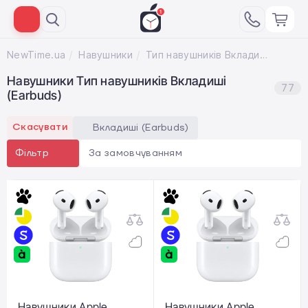
NewTime.ua
Навушники
Тип навушників Вкладиші (Earbuds)
Навушники Тип навушників Вкладиші
77
(Earbuds)
Скасувати
Вкладиші (Earbuds)
За замовчуванням
Фільтр
Навушники Apple
Навушники Apple