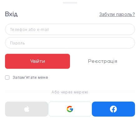
Бездротові навушники
Навушники JBL Wave
Sennheiser ACCENTUM
Flex - Black
Вхід
Забули пароль?
Open - Sakura (800090)
(JBLWFLEXBLK)
Телефон або e-mail
2 199 ₴
4 679 ₴
1 899 ₴
Пароль
Увійти
Реєстрація
Запам'ятати мене
Або через мережі
Навушники JBL Wave
Навушники JBL Wave
Flex 2 - Black
Flex 2 - White
(JBLWFLEX2BLK)
(JBLWFLEX2WHT)
2 499 ₴
2 499 ₴