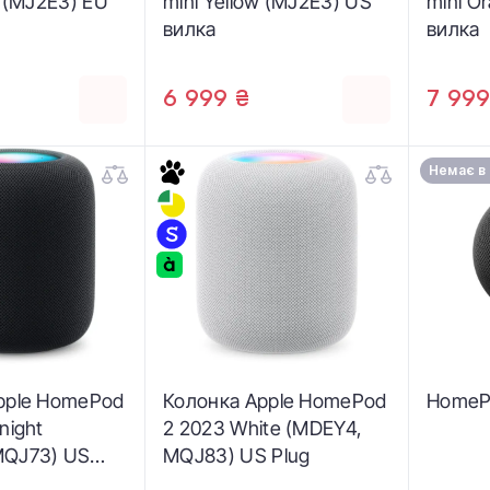
w (MJ2E3) EU
mini Yellow (MJ2E3) US
mini O
вилка
вилка
6 999 ₴
7 999
Немає в
pple HomePod
Колонка Apple HomePod
HomePo
night
2 2023 White (MDEY4,
MQJ73) US
MQJ83) US Plug