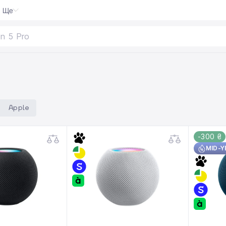
Ще
on 5
Apple
-300 ₴
MID-Y