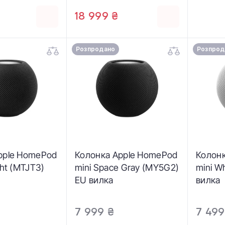
18 999 ₴
Розпродано
Розпрод
pple HomePod
Колонка Apple HomePod
Колон
ght (MTJT3)
mini Space Gray (MY5G2)
mini W
EU вилка
вилка
7 999 ₴
7 499