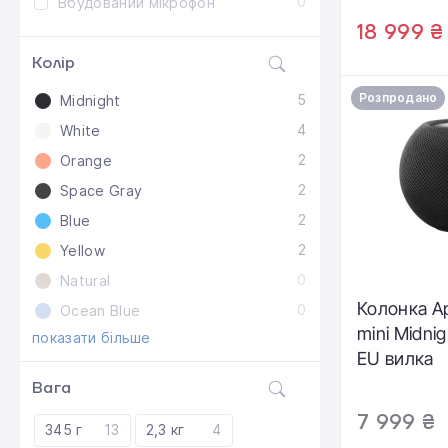
0
Вбудований мікрофон
18 999 ₴
Колір
Розпродано
5
Midnight
4
White
2
Orange
2
Space Gray
2
Blue
2
Yellow
0
Natural
Колонка A
0
Ocean Blue
mini Midni
показати більше
EU вилка
Вага
7 999 ₴
345 г
13
2,3 кг
4