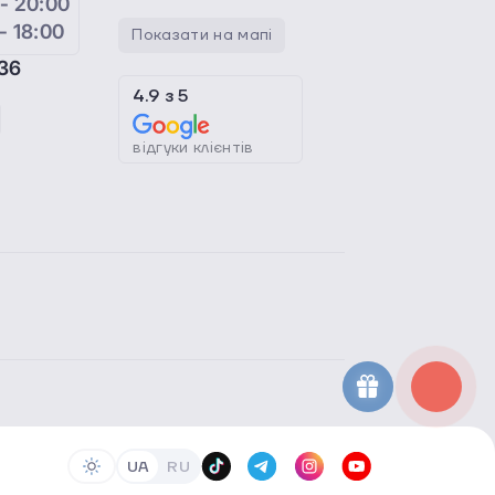
 - 20:00
 - 18:00
Показати на мапі
36
4.9
з
5
відгуки клієнтів
UA
RU