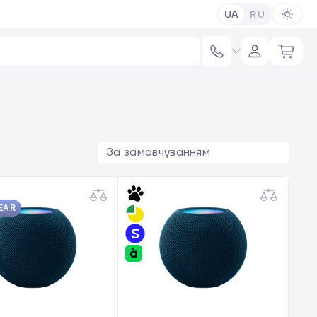
UA
RU
За замовчуванням
EAR