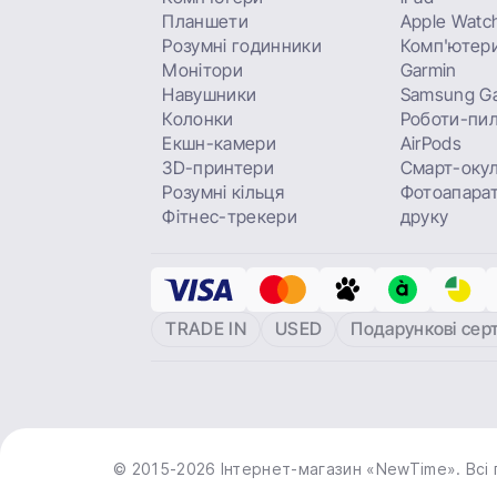
Планшети
Apple Watc
Розумні годинники
Комп'ютери
Монітори
Garmin
Навушники
Samsung Ga
Колонки
Роботи-пи
Екшн-камери
AirPods
3D-принтери
Смарт-оку
Розумні кільця
Фотоапарат
Фітнес-трекери
друку
TRADE IN
USED
Подарункові сер
© 2015-2026 Інтернет-магазин «NewTime». Всі 