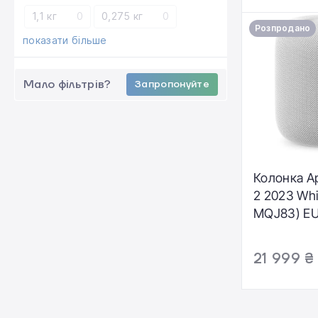
1,1 кг
0
0,275 кг
0
Розпродано
показати більше
Мало фільтрів?
Запропонуйте
Колонка A
2 2023 Wh
MQJ83) EU
21 999 ₴