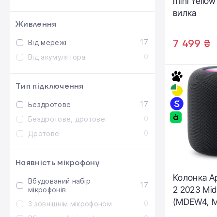
mini Yello
вилка
Живлення
17
7 499 ₴
Від мережі
0
Від акумулятора
Тип підключення
17
Бездротове
0
Бездротове, дротове
0
Дротове
Наявність мікрофону
Колонка A
Вбудований набір
17
2 2023 Mid
мікрофонів
(MDEW4, 
0
З зовнішнім мікрофоном
Plug