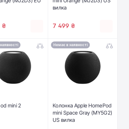
range (MJ2D3) EU
mini Orange (MJ2D3) US
вилка
 ₴
7 499 ₴
 наявності
Немає в наявності
d mini 2
Колонка Apple HomePod
mini Space Gray (MY5G2)
US вилка