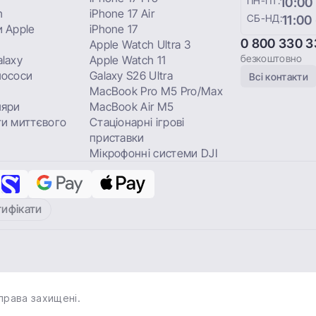
ПН-ПТ:
10:00
h
iPhone 17 Air
СБ-НД:
11:00
 Apple
iPhone 17
0 800 330 3
Apple Watch Ultra 3
безкоштовно
laxy
Apple Watch 11
лососи
Galaxy S26 Ultra
Всі контакти
MacBook Pro M5 Pro/Max
ляри
MacBook Air M5
и миттєвого
Стаціонарні ігрові
приставки
Мікрофонні системи DJI
тифікати
права захищені.