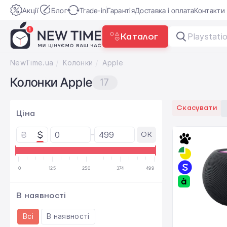
Акції
Блог
Trade-in
Гарантія
Доставка і оплата
Контакти
Каталог
Playstati
NewTime.ua
Колонки
Apple
Колонки Apple
17
Скасувати
Ціна
₴
$
OK
0
125
250
374
499
В наявності
Всі
В наявності