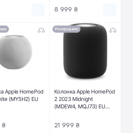
8 999 ₴
ано
Розпродано
ка Apple HomePod
Колонка Apple HomePod
hite (MY5H2) EU
2 2023 Midnight
(MDEW4, MQJ73) EU
Plug
 ₴
21 999 ₴