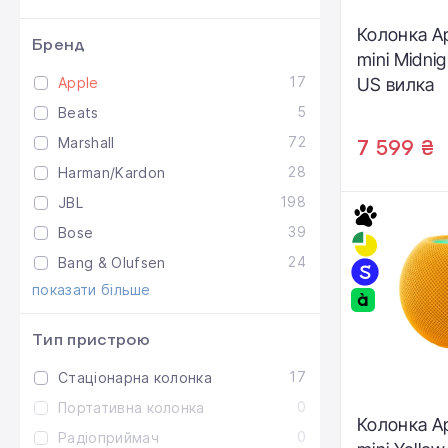
Колонка A
Бренд
mini Midni
17
Apple
US вилка
5
Beats
72
Marshall
7 599 ₴
28
Harman/Kardon
198
JBL
39
Bose
24
Bang & Olufsen
показати більше
Тип пристрою
17
Стаціонарна колонка
0
Портативна колонка
Колонка A
0
Радіоприймач