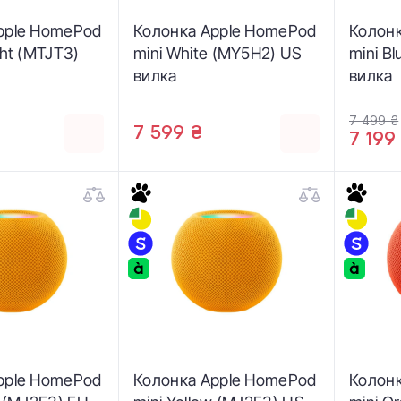
pple HomePod
Колонка Apple HomePod
Колон
ght (MTJT3)
mini White (MY5H2) US
mini B
вилка
вилка
7 499 ₴
7 599 ₴
7 199
pple HomePod
Колонка Apple HomePod
Колон