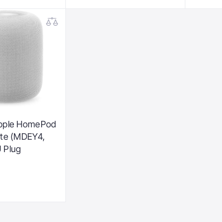
pple HomePod
ite (MDEY4,
 Plug