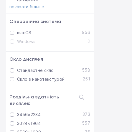
показати більше
Операційна система
956
macOS
0
Windows
Скло дисплея
558
Стандартне скло
251
Скло з нанотекстурой
Роздільна здатність
дисплею
373
3456×2234
557
3024×1964
26