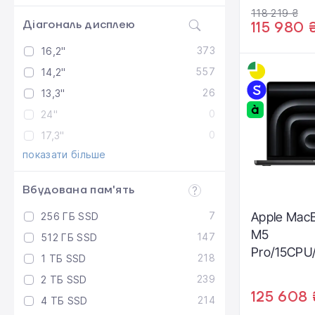
118 219 ₴
Діагональ дисплею
115 980 
373
16,2"
557
14,2"
26
13,3"
0
24"
0
17,3"
показати більше
Вбудована пам'ять
7
Apple MacB
256 ГБ SSD
M5
147
512 ГБ SSD
Pro/15CPU
218
1 ТБ SSD
2TB Space 
239
2 ТБ SSD
(MJLW4)
125 608 
214
4 ТБ SSD