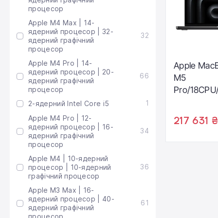
процесор
Apple M4 Max | 14-
ядерний процесор | 32-
32
ядерний графічний
процесор
Apple M4 Pro | 14-
Apple MacB
ядерний процесор | 20-
66
M5
ядерний графічний
Pro/18CP
процесор
/2TB with 
1
2-ядерний Intel Core i5
display - S
Apple M4 Pro | 12-
217 631 ₴
2026 (Z1M
ядерний процесор | 16-
34
ядерний графічний
процесор
Apple M4 | 10-ядерний
36
процесор | 10-ядерний
графічний процесор
Apple M3 Max | 16-
ядерний процесор | 40-
61
ядерний графічний
процесор