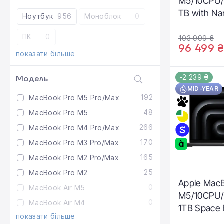
M5/10CPU/
TB with Na
Ноутбук
956
Моноблок
0
display - S
ПК
0
2025 (MEQ
103 999 ₴
96 499 
Z1KH000VJ
показати більше
-2 239 ₴
Модель
MID-YEAR
192
MacBook Pro M5 Pro/Max
48
MacBook Pro M5
266
MacBook Pro M4 Pro/Max
170
MacBook Pro M3 Pro/Max
165
MacBook Pro M2 Pro/Max
25
MacBook Pro M2
Apple MacB
0
MacBook Air M5
M5/10CPU
0
MacBook Air M4
1TB Space 
показати більше
(MJ3D4, Z