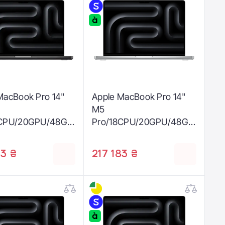
MacBook Pro 14"
Apple MacBook Pro 14"
M5
8CPU/20GPU/48GB
Pro/18CPU/20GPU/48GB
pace Black 2026
/2TB Silver 2026
0059)
(Z1MH0004Q)
83 ₴
217 183 ₴