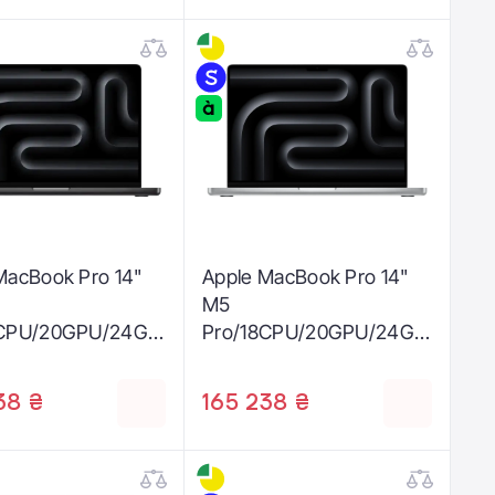
MacBook Pro 14"
Apple MacBook Pro 14"
M5
8CPU/20GPU/24GB
Pro/18CPU/20GPU/24GB
ith Nano-texture
/2TB with Nano-texture
 - Space Black
display - Silver 2026
38 ₴
165 238 ₴
Z1ML002Y1)
(Z1MH002QU)