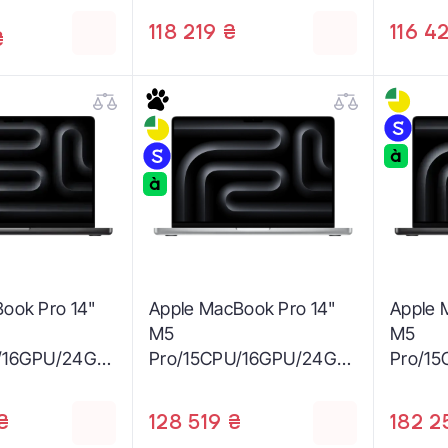
(MGDR
118 219 ₴
116 4
₴
ook Pro 14"
Apple MacBook Pro 14"
Apple 
M5
M5
/16GPU/24GB/
Pro/15CPU/16GPU/24GB/
Pro/1
Black 2026
2TB Silver 2026 (MJLV4)
1TB Sp
(Z1ML
₴
128 519 ₴
182 2