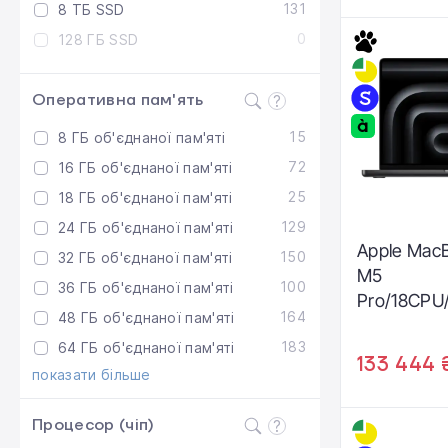
131
8 ТБ SSD
0
128 ГБ SSD
Оперативна пам'ять
15
8 ГБ об'єднаної пам'яті
72
16 ГБ об'єднаної пам'яті
25
18 ГБ об'єднаної пам'яті
129
24 ГБ об'єднаної пам'яті
Apple MacB
150
32 ГБ об'єднаної пам'яті
M5
100
36 ГБ об'єднаної пам'яті
Pro/18CP
164
48 ГБ об'єднаної пам'яті
/2TB Space
183
64 ГБ об'єднаної пам'яті
(MGDT4)
133 444 
показати більше
Процесор (чіп)