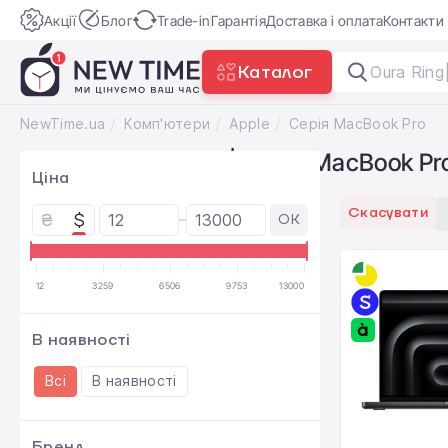
Акції
Блог
Trade-in
Гарантія
Доставка і оплата
Контакти
Каталог
Oura Ring
NewTime.ua
Комп'ютери
Apple
Серія MacBook Pro
Комп'ютери Apple | Серія MacBook Pr
Ціна
Скасувати
₴
$
OK
12
3259
6506
9753
13000
В наявності
Всі
В наявності
Бренд