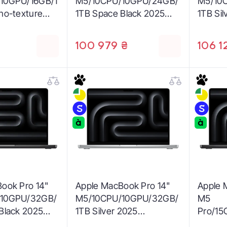
10GPU/16GB/1
M5/10CPU/10GPU/24GB/
M5/10
no-texture
1TB Space Black 2025
1TB Si
pace Black
(MDE34)
J4,
100 979 ₴
106 1
₴
)
ook Pro 14"
Apple MacBook Pro 14"
Apple 
/10GPU/32GB/
M5/10CPU/10GPU/32GB/
M5
Black 2025
1TB Silver 2025
Pro/1
1KH000US)
(Z1KL000U7)
1TB Sp