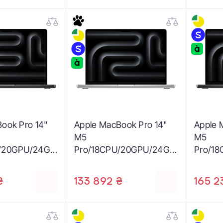
ook Pro 14"
Apple MacBook Pro 14"
Apple 
M5
M5
U/20GPU/24GB
Pro/18CPU/20GPU/24GB
Pro/1
 Black 2026
/2TB Silver 2026
/2TB w
(MGDP4)
display
₴
133 892 ₴
165 2
2026 (