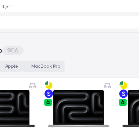
Ще
 5
|
o
956
Apple
MacBook Pro