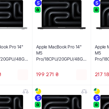
ook Pro 14"
Apple MacBook Pro 14"
Apple 
M5
M5
U/20GPU/48GB
Pro/18CPU/20GPU/48GB
Pro/1
 2026
/1TB with Nano-texture
/2TB S
E)
display - Space Black
(Z1ML0
₴
199 271 ₴
217 1
2026 (Z1ML002HC)