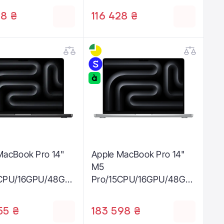
4)
28 ₴
116 428 ₴
MacBook Pro 14"
Apple MacBook Pro 14"
M5
5CPU/16GPU/48GB/
Pro/15CPU/16GPU/48GB/
ace Black 2026
1TB Silver 2026
00024)
(Z1MH0000Y)
55 ₴
183 598 ₴