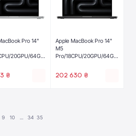
MacBook Pro 14"
Apple MacBook Pro 14"
M5
8CPU/20GPU/64GB
Pro/18CPU/20GPU/64GB
lver 2026
/1TB with Nano-texture
0004F)
display - Space Black
83 ₴
202 630 ₴
2026 (Z1ML002PF)
9
10
...
34
35