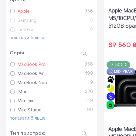
Apple MacB
956
Apple
M5/10CPU/
0
Samsung
512GB Spac
0
Lenovo
(MDE04)
показати більше
89 560 
Серія
956
MacBook Pro
-7 500 ₴
MID-YEAR
499
MacBook Air
9
MacBook Neo
326
iMac
119
Mac mini
99
Mac Studio
показати більше
Apple MacB
Тип пристрою