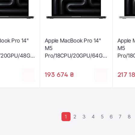
ook Pro 14"
Apple MacBook Pro 14"
Apple 
M5
M5
U/20GPU/48GB
Pro/18CPU/20GPU/64GB
Pro/1
Nano-texture
/1TB Space Black 2026
/1TB Si
pace Black
(Z1ML00051)
(Z1MH
193 674 ₴
217 1
L002Y2)
1
2
3
4
5
6
7
8