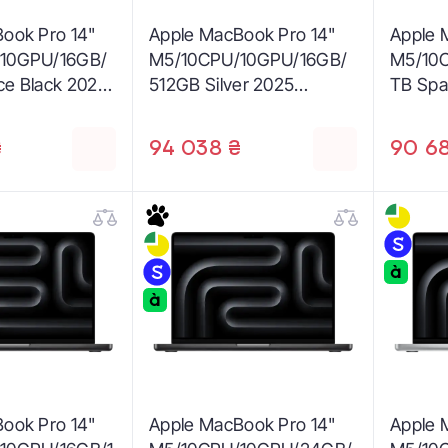
ook Pro 14"
Apple MacBook Pro 14"
Apple 
10GPU/16GB/
M5/10CPU/10GPU/16GB/
M5/10
e Black 2025
512GB Silver 2025
TB Spa
(MDE44)
(MDE1
₴
94 038 ₴
90 6
ook Pro 14"
Apple MacBook Pro 14"
Apple 