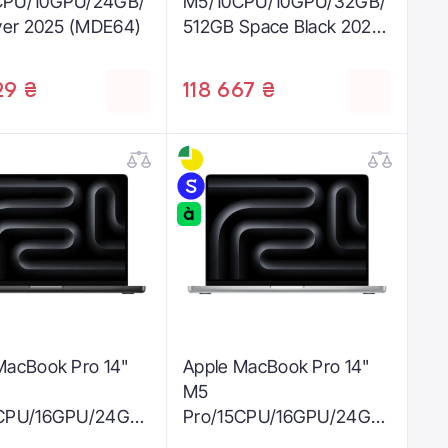
CPU/10GPU/24GB/
M5/10CPU/10GPU/32GB/
lver 2025 (MDE64)
512GB Space Black 2025
(Z1KH000C0)
29 ₴
118 667 ₴
MacBook Pro 14"
Apple MacBook Pro 14"
M5
5CPU/16GPU/24GB/
Pro/15CPU/16GPU/24GB/
ace Black 2026
1TB Silver 2026 (MGDN4)