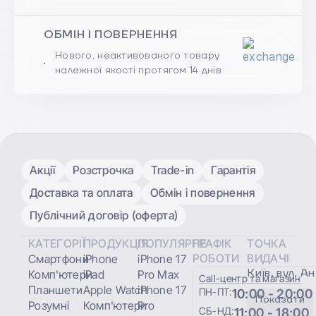
ОБМІН І ПОВЕРНЕННЯ
Нового, неактивованого товару
належної якості протягом 14 днів
Акції
Розстрочка
Trade-in
Гарантія
Доставка та оплата
Обмін і повернення
Публічний договір (оферта)
КАТЕГОРІЇ
ПРОДУКЦІЯ
ПОПУЛЯРНЕ
ГРАФІК
ТОЧКА
РОБОТИ
ВИДАЧІ
Смартфони
iPhone
iPhone 17
Київ, вул. А
Комп'ютери
iPad
Pro Max
Сall-центр та магазин
Планшети
Apple Watch
iPhone 17
ПН-ПТ:
10:00 - 20:00
Показати
Розумні
Комп'ютери
Pro
СБ-НД:
11:00 - 18:00