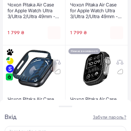
Чохол Pitaka Air Case
Чохол Pitaka Air Case
for Apple Watch Ultra
for Apple Watch Ultra
3/Ultra 2/Ultra 49mm -
3/Ultra 2/Ultra 49mm -
Moonrise (AWU2402)
Sunset (AWU2401)
1 799 ₴
1 799 ₴
Немає в наявності
Чохол Pitaka Air Case
Чохол Pitaka Air Case
Black/Blue for Apple
for Apple Watch Ultra
Watch 9/8/7 45mm
3/Ultra 2/Ultra 49mm -
Вхід
(KW2301A)
Black/Blue (KW2302A)
Забули пароль?
1 799 ₴
1 799 ₴