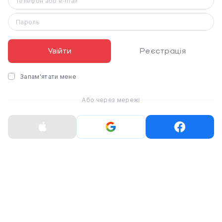
Телефон або e-mail
Пароль
Немає в наявності
Розпродано
Увійти
Реєстрація
Запам'ятати мене
Або через мережі
Чохол Pitaka Air Case
Чохол Pitaka Air Case
for Apple Watch Ultra
Black/Grey for Apple
3/Ultra 2/Ultra 49mm -
Watch 9/8/7 45mm
Black/Grey (KW3001A)
(KW2002A)
1 799 ₴
1 799 ₴