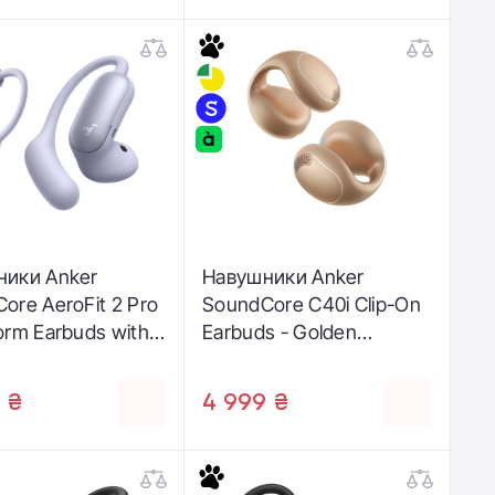
ники Anker
Навушники Anker
ore AeroFit 2 Pro
SoundCore C40i Clip-On
orm Earbuds with
Earbuds - Golden
ar - Matte Purple
(A3331GB1)
5GQ1)
 ₴
4 999 ₴