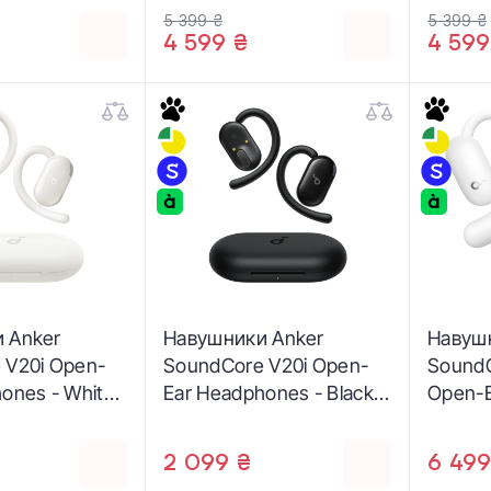
5 399 ₴
5 399 ₴
4 599 ₴
4 599
 Anker
Навушники Anker
Навуш
 V20i Open-
SoundCore V20i Open-
SoundC
ones - White
Ear Headphones - Black
Open-E
)
(A3876G11)
White 
2 099 ₴
6 499