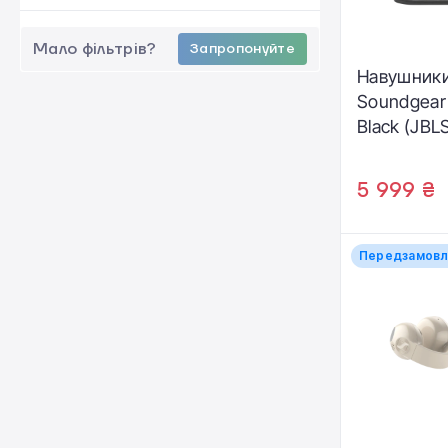
Мало фільтрів?
Запропонуйте
Навушники
Soundgear 
Black (JB
LK)
5 999 ₴
Передзамовл