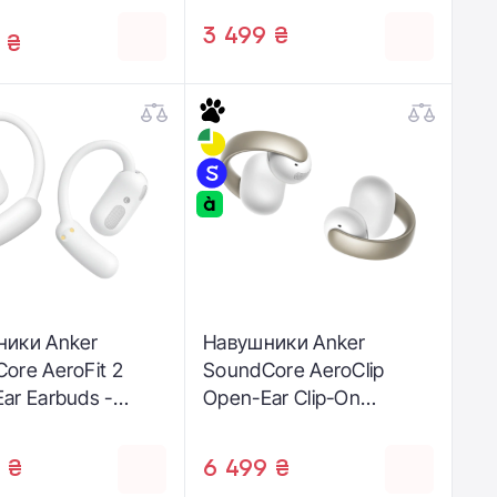
3 499 ₴
 ₴
ники Anker
Навушники Anker
ore AeroFit 2
SoundCore AeroClip
ar Earbuds -
Open-Ear Clip-On
(A3874G21)
Earbuds - White
(A3388G21)
 ₴
6 499 ₴