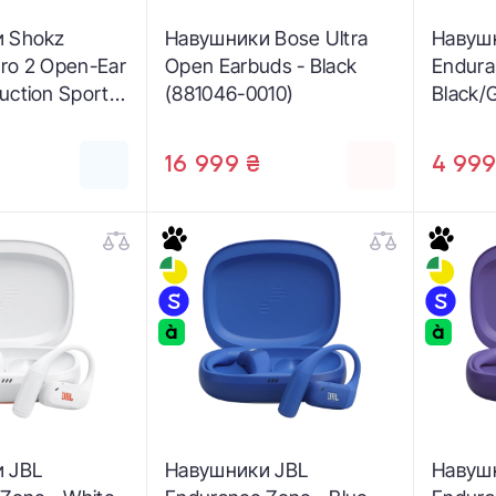
 Shokz
Навушники Bose Ultra
Навуш
ro 2 Open-Ear
Open Earbuds - Black
Endura
ction Sports
(881046-0010)
Black/
s - Orange
(JBLE
OR)
16 999 ₴
4 999
 JBL
Навушники JBL
Навуш