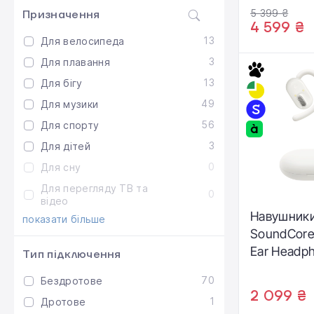
5 399 ₴
Призначення
4 599 ₴
13
Для велосипеда
3
Для плавання
13
Для бігу
49
Для музики
56
Для спорту
3
Для дітей
0
Для сну
Для перегляду ТВ та
0
відео
Навушники
показати більше
SoundCore
Ear Headph
Тип підключення
(A3876G21
70
Бездротове
2 099 ₴
1
Дротове