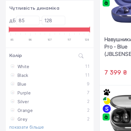
Чутливість динаміка
дБ
Навушники
85
96
107
117
128
Pro - Blue
(JBLSENS
Колір
11
White
7 399 ₴
11
Black
9
Blue
7
Purple
2
Silver
2
Orange
2
Grey
показати більше