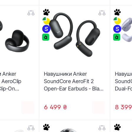
 Anker
Навушники Anker
Навуш
AeroClip
SoundCore AeroFit 2
SoundC
lip-On
Open-Ear Earbuds - Black
Dual-F
Black
(A3874G11)
Open-E
)
(A387
6 499 ₴
8 399