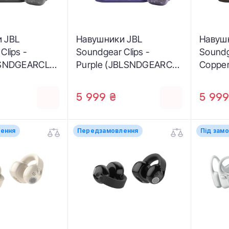
 JBL
Навушники JBL
Навуш
Clips -
Soundgear Clips -
Soundg
LSNDGEARCLB
Purple (JBLSNDGEARCL
Coppe
PUR)
COP)
5 999 ₴
5 999
ення
Передзамовлення
Під зам