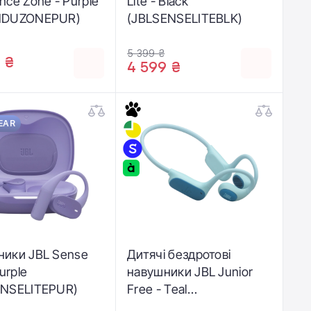
nce Zone - Purple
Lite - Black
NDUZONEPUR)
(JBLSENSELITEBLK)
5 399 ₴
 ₴
4 599 ₴
EAR
ники JBL Sense
Дитячі бездротові
Purple
навушники JBL Junior
ENSELITEPUR)
Free - Teal
(JBLJRFREETEL)