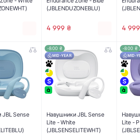
Zone - White
Endurance Zone - Blue
Endura
ZONEWHT)
(JBLENDUZONEBLU)
(JBLE
4 999 ₴
4 999
-800 ₴
-800 ₴
MID-YEAR
MID-Y
 JBL Sense
Навушники JBL Sense
Навуш
Lite - White
Lite - 
LITEBLU)
(JBLSENSELITEWHT)
(JBLS