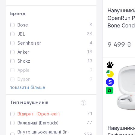
Навушники
Бренд
OpenRun P
8
Bose
Bone Condu
Headphone
28
JBL
(S820-ST-
4
Sennheiser
9 499 ₴
18
Anker
13
Shokz
0
Apple
0
Dyson
показати більше
Тип навушників
71
Відкриті (Open-ear)
77
Вкладиші (Earbuds)
Навушники
Внутрішньоканальні (In-
259