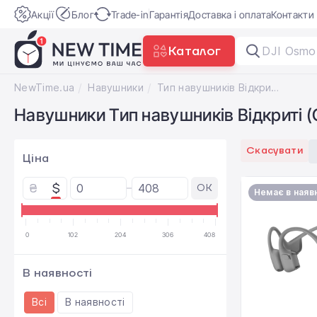
Акції
Блог
Trade-in
Гарантія
Доставка і оплата
Контакти
Каталог
DJI Osmo
NewTime.ua
Навушники
Тип навушників Відкриті (Open-ear)
Навушники Тип навушників Відкриті (
Скасувати
Ціна
₴
$
OK
Немає в наяв
0
102
204
306
408
В наявності
Всі
В наявності