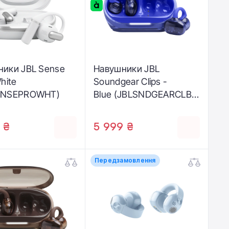
ники JBL Sense
Навушники JBL
hite
Soundgear Clips -
ENSEPROWHT)
Blue (JBLSNDGEARCLBL
U)
 ₴
5 999 ₴
Передзамовлення