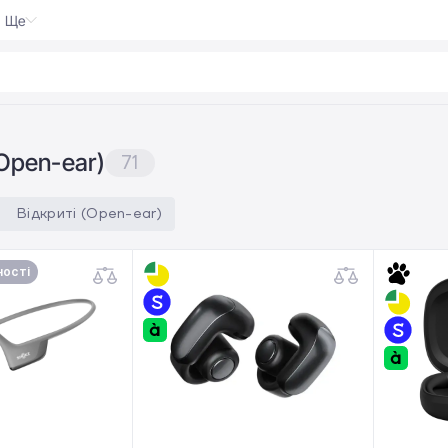
Ще
 Pocket
|
Open-ear)
71
Відкриті (Open-ear)
ності