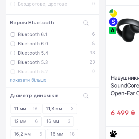
0
Бездротове, дротове
Версія Bluetooth
6
Bluetooth 6.1
8
Bluetooth 6.0
33
Bluetooth 5.4
23
Bluetooth 5.3
0
Bluetooth 5.2
Навушники
показати більше
SoundCore 
Open-Ear C
Діаметр динаміків
Earbuds - 
(A3388G11
11 мм
18
11,8 мм
3
6 499 ₴
12 мм
6
16 мм
3
16,2 мм
5
18 мм
18