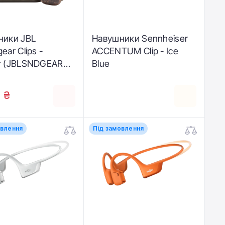
ники JBL
Навушники Sennheiser
ear Clips -
ACCENTUM Clip - Ice
r (JBLSNDGEARCL
Blue
 ₴
овлення
Під замовлення