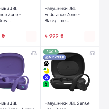
ники JBL
Навушники JBL
nce Zone -
Endurance Zone -
Grey
Black/Lime
NDUZONEBLKG)
(JBLENDUZONEBLKL)
 ₴
4 999 ₴
-800 ₴
MID-YEAR
ники JBL
Навушники JBL Sense