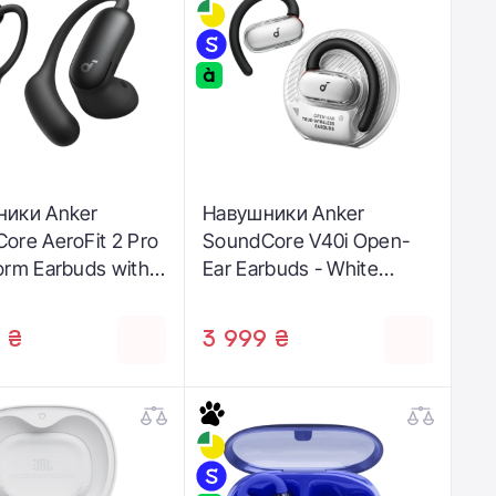
ники Anker
Навушники Anker
ore AeroFit 2 Pro
SoundCore V40i Open-
orm Earbuds with
Ear Earbuds - White
ar - Matte Black
(A3878G21)
G11)
 ₴
3 999 ₴