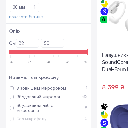
38 мм
1
показати більше
Опір
Ом
Навушники
SoundCore 
32
37
41
46
50
Dual-Form 
Open-Ear -
Наявність мікрофону
(A3875G21
8 399 ₴
1
З зовнішнім мікрофоном
62
Вбудований мікрофон
Вбудований набір
8
мікрофонів
0
Без мікрофону