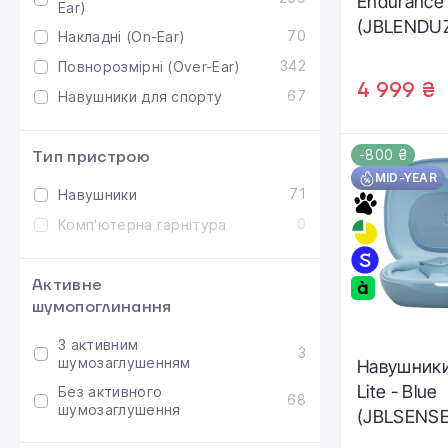
Endurance 
Ear)
(JBLENDU
70
Накладні (On-Ear)
342
Повнорозмірні (Over-Ear)
4 999 ₴
67
Навушники для спорту
-800 ₴
Тип пристрою
MID-YEAR
71
Навушники
0
Комп'ютерна гарнітура
Активне
шумопоглинання
З активним
3
шумозаглушенням
Навушники
Lite - Blue
Без активного
68
шумозаглушення
(JBLSENSE