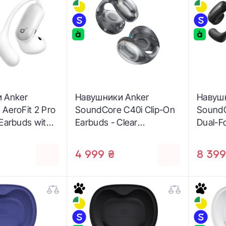
 Anker
Навушники Anker
Навуш
AeroFit 2 Pro
SoundCore C40i Clip-On
SoundC
Earbuds with
Earbuds - Clear
Dual-F
 Gloss White
(A3331G01)
Open-E
)
(A3875
4 999 ₴
8 399