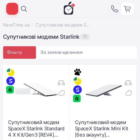
NewTime.ua
Cупутникові модеми Starlink
Cупутникові модеми Starlink
15
За замовчуванням
Фільтр
Супутниковий модем
Супутниковий модем
SpaceX Starlink Standard
SpaceX Starlink Mini Kit
4 X Kit/Gen3 [REV4]
[без акаунту]