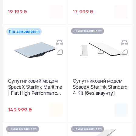
[без акаунту]
(02535012)
(02534212)
19 199 ₴
17 999 ₴
Під замовлення
Немає в наявності
Супутниковий модем
Супутниковий модем
SpaceX Starlink Maritime
SpaceX Starlink Standard
| Flat High Performance
4 Kit [без акаунту]
Kit
149 999 ₴
Немає в наявності
Немає в наявності