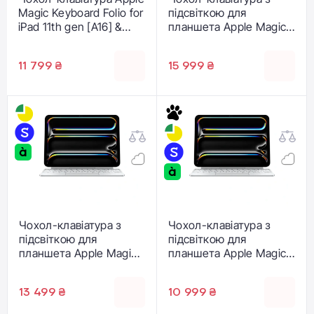
Magic Keyboard Folio for
підсвіткою для
iPad 11th gen [A16] &
планшета Apple Magic
iPad 10th gen - US
Keyboard for iPad Pro
English - White
11‑inch [M5/M4] - US
11 799 ₴
15 999 ₴
(MQDP3)
English - Black (MWR23)
Чохол-клавіатура з
Чохол-клавіатура з
підсвіткою для
підсвіткою для
планшета Apple Magic
планшета Apple Magic
Keyboard for iPad Pro
Keyboard for iPad Pro
11‑inch [M5/M4] - US
11‑inch [M5/M4] - Italian
13 499 ₴
10 999 ₴
English - White
- White (MWR03T/A)
(MWR03)