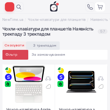
NewTime.ua
Чохли-клавіатури для планшетів
Чохли-клавіатури для планшетів Наявність
57
трекпаду З трекпадом
Скасувати
З трекпадом
За замовчуванням
Фільтр
Чохол-клавіатура Apple
Чохол-клавіатура з