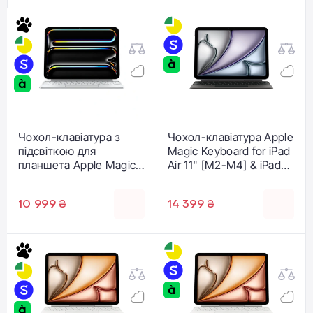
Чохол-клавіатура з
Чохол-клавіатура Apple
підсвіткою для
Magic Keyboard for iPad
планшета Apple Magic
Air 11" [M2-M4] & iPad
Keyboard for iPad Pro
Air [4th and 5th
11‑inch [M5/M4] -
generation] - Black - US
10 999 ₴
14 399 ₴
French - White
English (MGYX4)
(MWR03F/A)