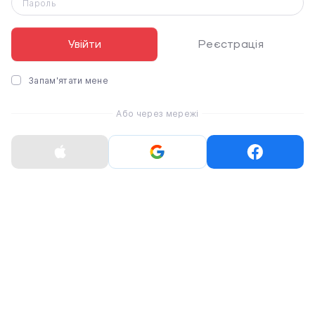
Пароль
Увійти
Реєстрація
Запам'ятати мене
Чохол-клавіатура Apple
Чохол-клавіатура Apple
Або через мережі
Magic Keyboard for iPad
Magic Keyboard for iPad
Air 13" [M2-M4] - Black
Air 13" [M2-M4] - White
- US English (MGYY4)
- US English (MDFW4)
15 999 ₴
13 999 ₴