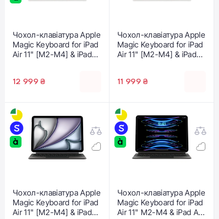
Чохол-клавіатура Apple
Чохол-клавіатура Apple
Magic Keyboard for iPad
Magic Keyboard for iPad
Air 11" [M2-M4] & iPad
Air 11" [M2-M4] & iPad
Air [4th and 5th
Air [4th and 5th
generation] - White - US
generation] - White -
12 999 ₴
11 999 ₴
English (MDFV4)
Italian (MDFV4T/A)
Чохол-клавіатура Apple
Чохол-клавіатура Apple
Magic Keyboard for iPad
Magic Keyboard for iPad
Air 11" [M2-M4] & iPad
Air 11" M2-M4 & iPad Air