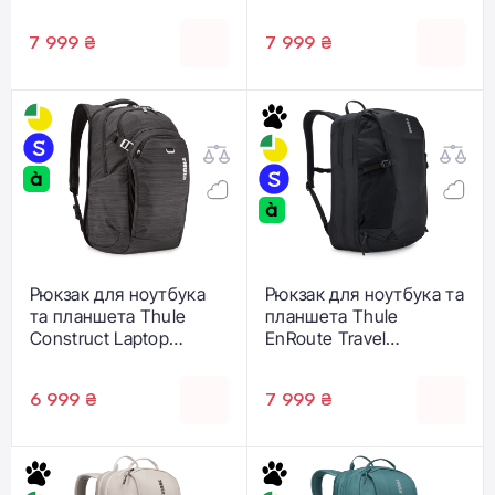
Backpack 28L - Carbon
Backpack 28L - Black
Blue (3205355)
(3205354)
7 999 ₴
7 999 ₴
Рюкзак для ноутбука
Рюкзак для ноутбука та
та планшета Thule
планшета Thule
Construct Laptop
EnRoute Travel
Backpack 24L - Black
Backpack 30L - Black
(3205352)
(3205512)
6 999 ₴
7 999 ₴