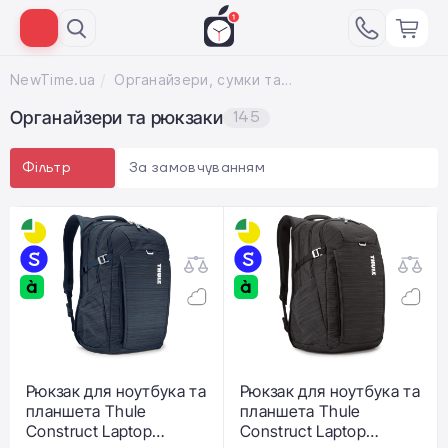
NewTime.ua
Органайзери, сумки та рюкзаки
Органайзери та рюкзаки
145
За замовчуванням
Фільтр
Рюкзак для ноутбука та
Рюкзак для ноутбука та
планшета Thule
планшета Thule
Construct Laptop
Construct Laptop