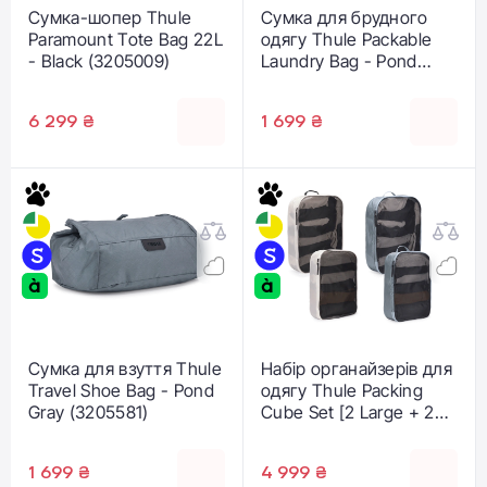
Сумка-шопер Thule
Сумка для брудного
Paramount Tote Bag 22L
одягу Thule Packable
- Black (3205009)
Laundry Bag - Pond
Gray (3205582)
6 299 ₴
1 699 ₴
Сумка для взуття Thule
Набір органайзерів для
Travel Shoe Bag - Pond
одягу Thule Packing
Gray (3205581)
Cube Set [2 Large + 2
Medium] - Pond
Gray/White (3205580)
1 699 ₴
4 999 ₴