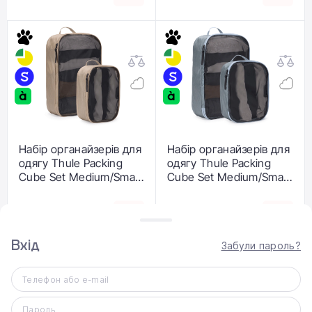
Набір органайзерів для
Набір органайзерів для
одягу Thule Packing
одягу Thule Packing
Cube Set Medium/Small
Cube Set Medium/Small
- Gentle Beige
- Pond Gray (3205578)
(3205579)
2 199 ₴
2 199 ₴
Вхід
Забули пароль?
Телефон або e-mail
Пароль