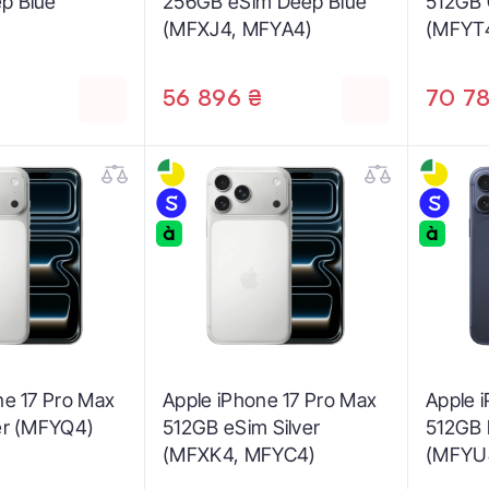
p Blue
256GB eSim Deep Blue
512GB 
(MFXJ4, MFYA4)
(MFYT
56 896 ₴
70 78
ne 17 Pro Max
Apple iPhone 17 Pro Max
Apple 
er (MFYQ4)
512GB eSim Silver
512GB 
(MFXK4, MFYC4)
(MFYU