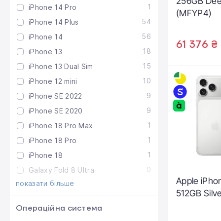
256GB Dee
1
iPhone 14 Pro
(MFYP4)
54
iPhone 14 Plus
56
iPhone 14
61 376 ₴
18
iPhone 13
15
iPhone 13 Dual Sim
10
iPhone 12 mini
9
iPhone SE 2022
9
iPhone SE 2020
1
iPhone 18 Pro Max
1
iPhone 18 Pro
1
iPhone 18
0
Galaxy Fold 8 Ultra
Apple iPho
показати більше
512GB Silv
Операційна система