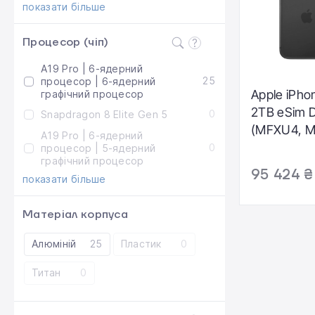
показати більше
Процесор (чіп)
A19 Pro | 6-ядерний
25
процесор | 6-ядерний
Apple iPho
графічний процесор
2TB eSim 
0
Snapdragon 8 Elite Gen 5
(MFXU4, M
A19 Pro | 6-ядерний
0
процесор | 5-ядерний
графічний процесор
95 424 ₴
показати більше
Матеріал корпуса
Алюміній
25
Пластик
0
Титан
0