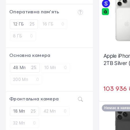
Оперативна пам'ять
12 ГБ
25
16 ГБ
0
8 ГБ
0
Основна камера
Apple iPho
2TB Silver
48 Мп
25
10 Мп
0
200 Мп
0
103 936 
Фронтальна камера
Немає в наяв
18 Мп
25
42 Мп
0
32 Мп
0