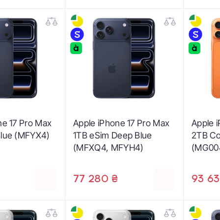
ne 17 Pro Max
Apple iPhone 17 Pro Max
Apple 
Blue (MFYX4)
1TB eSim Deep Blue
2TB Co
(MFXQ4, MFYH4)
(MG00
77 280 ₴
93 63