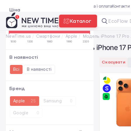
Акції
Блог
Trade-in
Гарантія
Доставка і оплата
Контакти
Ціна
Каталог
EcoFlow 
₴
$
OK
NewTime.ua
Смартфони
Apple
Мод
1000
1330
1660
1990
2320
Смартфони Apple | Модель iPhone 17 
В наявності
Скасувати
Всі
В наявності
Бренд
Apple
25
Samsung
0
Google
0