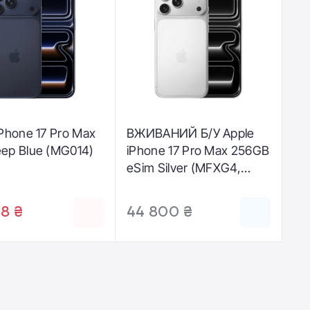
iPhone 17 Pro Max
ВЖИВАНИЙ Б/У Apple
ep Blue (MG014)
iPhone 17 Pro Max 256GB
eSim Silver (MFXG4,
MFY84) - Стан:
задовільний |
8 ₴
44 800 ₴
Акумулятор: 100% |
Комплектація: коробка |
Гарантія: 1 міс.