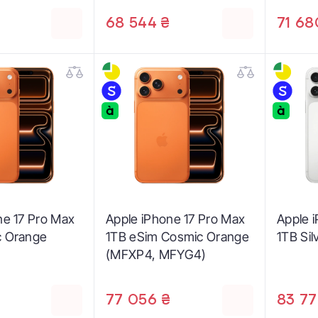
68 544 ₴
71 68
ne 17 Pro Max
Apple iPhone 17 Pro Max
Apple 
c Orange
1TB eSim Cosmic Orange
1TB Si
(MFXP4, MFYG4)
77 056 ₴
83 77