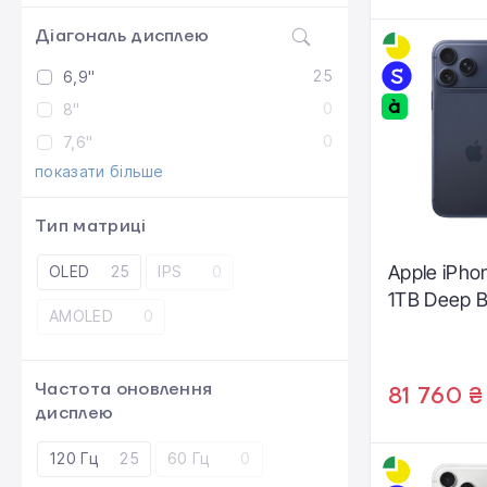
Діагональ дисплею
25
6,9"
0
8"
0
7,6"
показати більше
Тип матриці
Apple iPho
OLED
25
IPS
0
1TB Deep 
AMOLED
0
Частота оновлення
81 760 ₴
дисплею
120 Гц
25
60 Гц
0