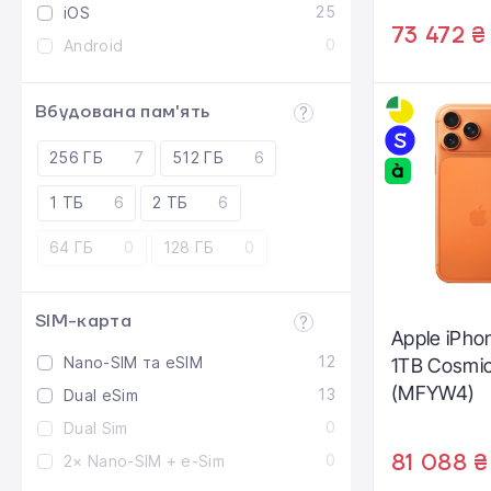
25
iOS
73 472 ₴
0
Android
Вбудована пам'ять
256 ГБ
7
512 ГБ
6
1 ТБ
6
2 ТБ
6
64 ГБ
0
128 ГБ
0
SIM-карта
Apple iPho
12
Nano-SIM та eSIM
1TB Cosmi
(MFYW4)
13
Dual eSim
0
Dual Sim
81 088 ₴
0
2× Nano-SIM + e-Sim