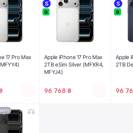
ne 17 Pro Max
Apple iPhone 17 Pro Max
Apple 
 (MFYY4)
2TB eSim Silver (MFXR4,
2TB De
MFYJ4)
₴
96 768 ₴
96 76
ності