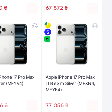
0 ₴
67 872 ₴
iPhone 17 Pro Max
Apple iPhone 17 Pro Max
lver (MFYV4)
1TB eSim Silver (MFXN4,
MFYF4)
6 ₴
77 056 ₴