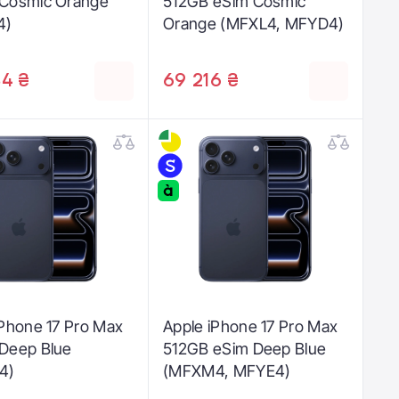
Cosmic Orange
512GB eSim Cosmic
4)
Orange (MFXL4, MFYD4)
4 ₴
69 216 ₴
iPhone 17 Pro Max
Apple iPhone 17 Pro Max
Deep Blue
512GB eSim Deep Blue
4)
(MFXM4, MFYE4)