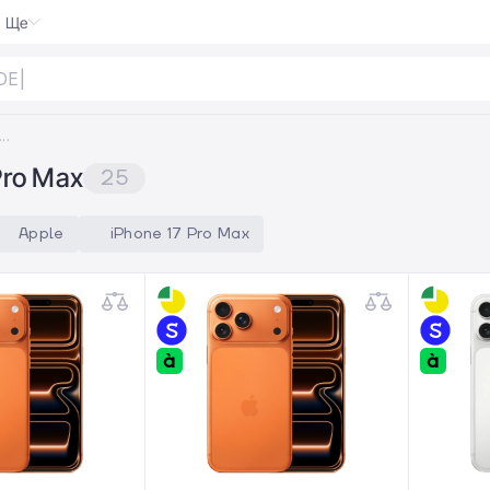
Ще
DELTA 3
|
ель iPhone 17 Pro Max
Pro Max
25
Apple
iPhone 17 Pro Max