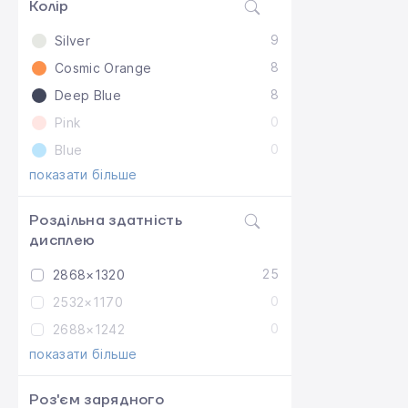
Колір
9
Silver
8
Cosmic Orange
8
Deep Blue
0
Pink
0
Blue
показати більше
Роздільна здатність
дисплею
25
2868×1320
0
2532×1170
0
2688×1242
показати більше
Роз'єм зарядного