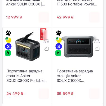
Anker SOLIX C300X |
F1500 Portable Power
288Wh 300W (A1723311)
Station - 1536Wh｜
1800W (A1772311)
12 999 ₴
42 999 ₴
Портативна зарядна
Портативна зарядна
станція Anker
станція Anker
SOLIX C800X Portable
SOLIX C1000X
Power Station 768Wh |
Gen2 Portable Power
1200W (A1755311)
Station | 1024Wh 2000W
24 499 ₴
35 899 ₴
(A17633A1)