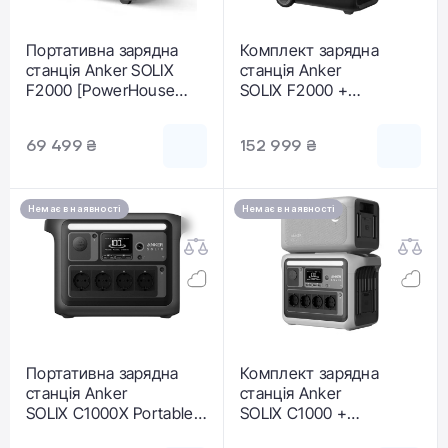
Портативна зарядна
Комплект зарядна
станція Anker SOLIX
станція Anker
F2000 [PowerHouse
SOLIX F2000 +
767] | 2048Wh 2300W
Expansion Battery
(A1780311)
4096Wh | 2300W
69 499 ₴
152 999 ₴
Немає в наявності
Немає в наявності
Портативна зарядна
Комплект зарядна
станція Anker
станція Anker
SOLIX C1000X Portable
SOLIX C1000 +
Power Station | 1056Wh
Expansion Battery