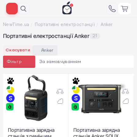
NewTime.ua
Портативні електростанції
Anker
Портативні електростанції Anker
21
Скасувати
Anker
За замовчуванням
Фільтр
Портативна зарядна
Портативна зарядна
станція з ремінцем
станція Anker SOLIX