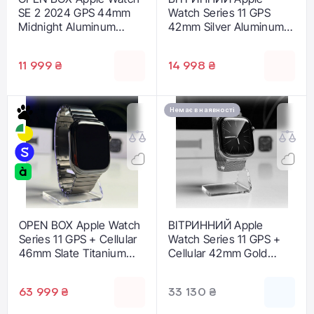
SE 2 2024 GPS 44mm
Watch Series 11 GPS
Midnight Aluminum
42mm Silver Aluminum
Case with Midnight
Case with Purple Fog
Sport Band - M/L
Sport Band - S/M
11 999 ₴
14 998 ₴
(MXEK3) | Стан:
(MEU64) - Стан:
ідеальний |
ідеальний |
Акумулятор: 100% |
Акумулятор: 100% |
Гарантія: 12 місяців
Комплектація: повний |
Немає в наявності
(гарантія Apple до
Гарантія: 3 міс.
2026-07-22) |
Комплект: повний
OPEN BOX Apple Watch
ВІТРИННИЙ Apple
Series 11 GPS + Cellular
Watch Series 11 GPS +
46mm Slate Titanium
Cellular 42mm Gold
Case with Slate Link
Titanium Case with Gold
Bracelet
Milanese Loop (MF8Y4)
63 999 ₴
33 130 ₴
(MFC14+MXMK3) -
- Стан: ідеальний |
Стан: новий |
Акумулятор: 100% |