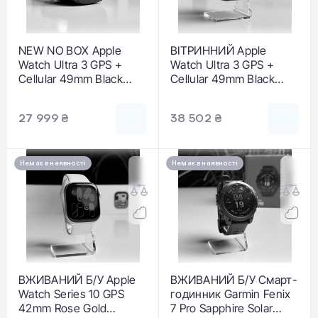
NEW NO BOX Apple
ВІТРИННИЙ Apple
Watch Ultra 3 GPS +
Watch Ultra 3 GPS +
Cellular 49mm Black
Cellular 49mm Black
Titanium Case (MF254)
Titanium Case with
- Стан: ідеальний |
Black Titanium Milanese
27 999 ₴
38 502 ₴
Акумулятор: 100% |
Loop - Medium (MF1Q4)
Комплектація:
- Стан: ідеальний |
годинник | Гарантія: 12
Акумулятор: 100% |
міс.
Комплектація: повний |
Немає в наявності
Немає в наявності
Гарантія: 6 міс.
ВЖИВАНИЙ Б/У Apple
ВЖИВАНИЙ Б/У Смарт-
Watch Series 10 GPS
годинник Garmin Fenix
42mm Rose Gold
7 Pro Sapphire Solar