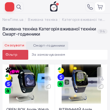
NewTime.ua
Вживана техніка
Категорія вживаної техніки Смарт-годинники
Вживана техніка Категорія вживаної техніки
94
Смарт-годинники
Скасувати
Смарт-годинники
За замовчуванням
Фільтр
OPEN BOX Apple Watch
ВІТРИННИЙ Apple