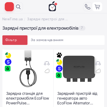
NewTime.ua
Зарядні пристрої для електромобілів
Зарядні пристрої для електромобілів
7
За замовчуванням
Фільтр
Зарядна станція для
Зарядний пристрій від
електромобіля EcoFlow
генератора авто
PowerPulse
EcoFlow Alternator