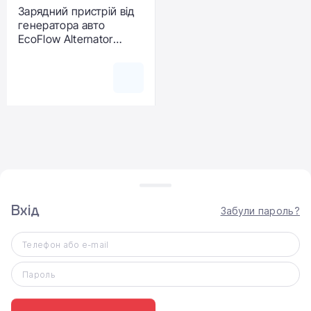
Зарядний пристрій від
генератора авто
EcoFlow Alternator
Charger 500W
Вхід
Забули пароль?
ВИДАЧА ТОВАРУ
Самовивіз
Телефон або e-mail
Доставка по Києву
Пароль
Доставка по Україні Новою поштою