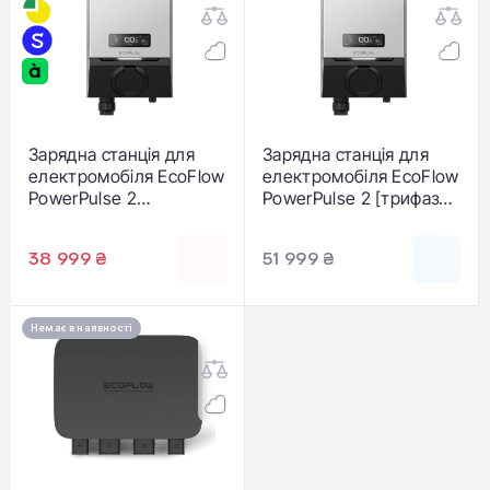
Зарядна станція для
Зарядна станція для
електромобіля EcoFlow
електромобіля EcoFlow
PowerPulse 2
PowerPulse 2 [трифазна
[однофазна]
2-22 кВт] (PowerPulse
(PowerPulse 2-7kW-EU)
2-22kW-MID-EU)
38 999 ₴
51 999 ₴
Немає в наявності