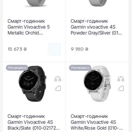
Смарт-годинник
Смарт-годинник
Garmin Vivoactive 5
Garmin vivoactive 4S
Metallic Orchid
Powder Gray/Silver (010-
Aluminum Bezel with
02172-02/010-02172-01)
Orchid Case and Silicone
15 673 ₴
9 180 ₴
Band (010-02862-13)
Розпродано
Розпродано
Смарт-годинник
Смарт-годинник
Garmin Vivoactive 4S
Garmin Vivoactive 4S
Black/Slate (010-02172-
White/Rose Gold (010-