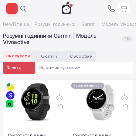
NewTime.ua
Розумні годинники
Garmin
Модель Vivoact
Розумні годинники Garmin | Модель
15
Vivoactive
Скасувати
Garmin
Vivoactive
За замовчуванням
Фільтр
Немає в наявності
Смарт-годинник
Смарт-годинник