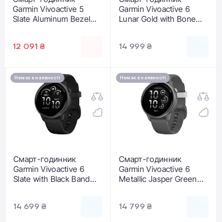
Garmin Vivoactive 5
Garmin Vivoactive 6
Slate Aluminum Bezel
Lunar Gold with Bone
with Black Case and
Band (010-02985-01)
Silicone Band (010-
12 091 ₴
14 999 ₴
02862-10)
Немає в наявності
Немає в наявності
Смарт-годинник
Смарт-годинник
Garmin Vivoactive 6
Garmin Vivoactive 6
Slate with Black Band
Metallic Jasper Green
(010-02985-00)
with Jasper Green Band
(010-02985-02)
14 699 ₴
14 799 ₴