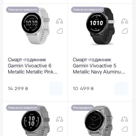
Немає в наявності
Немає в наявності
Смарт-годинник
Смарт-годинник
Garmin Vivoactive 6
Garmin Vivoactive 5
Metallic Metallic Pink
Metallic Navy Aluminum
Dawn with Pink Dawn
Bezel with Navy Case
Band (010-02985-03)
and Silicone Band (010-
14 299 ₴
10 499 ₴
02862-12)
Немає в наявності
Розпродано