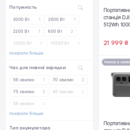
Потужність
Портативн
станція DJ
3000 Вт
1
2600 Вт
1
512Wh 10
2200 Вт
1
800 Вт
2
(DYM500H
21 999 ₴
12000 Вт
0
10500 Вт
0
показати більше
Немає в наяв
Час для повної зарядки
56 хвилин
1
70 xвилин
2
75 xвилин
2
49 хвилин
0
58 хвилин
0
показати більше
Портативн
Тип акумулятора