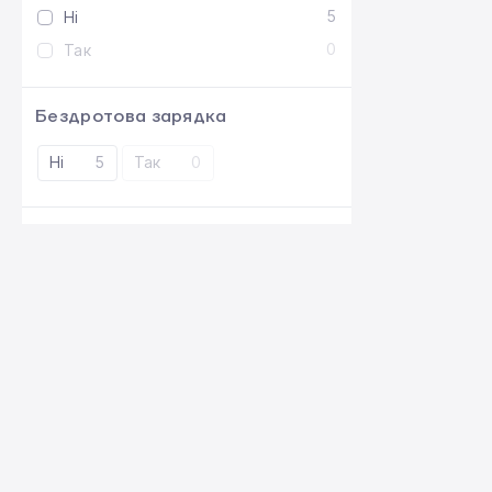
5
Ні
0
Так
Бездротова зарядка
Ні
5
Так
0
Телескопічна ручка для
транспортування
Ні
5
Так
0
Ручка для переносу
Так
5
Ні
0