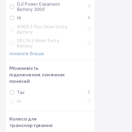
DJI Power Expansion
1
Battery 2000
4
Ні
RIVER 3 Plus Smart Extra
0
Battery
DELTA 3 Smart Extra
0
Battery
показати більше
Можливість
підключення сонячних
панелей
5
Так
0
Ні
Колеса для
транспортування