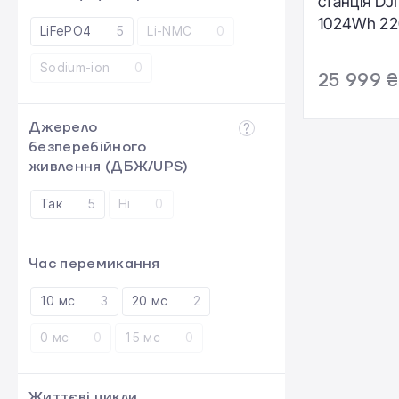
станція DJI
1024Wh 2
LiFePO4
5
Li-NMC
0
(DYM1000H
Sodium-ion
0
25 999 ₴
Джерело
безперебійного
живлення (ДБЖ/UPS)
Так
5
Ні
0
Час перемикання
10 мс
3
20 мс
2
0 мс
0
15 мс
0
Життєві цикли