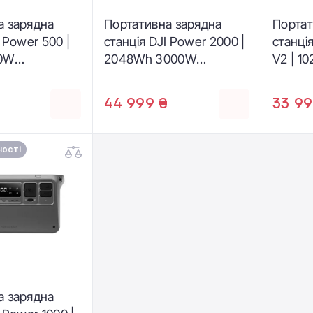
а зарядна
Портативна зарядна
Портат
I Power 500 |
станція DJI Power 2000 |
станці
00W
2048Wh 3000W
V2 | 1
)
(DYM2000H)
(CP.DY
44 999 ₴
33 99
ності
а зарядна