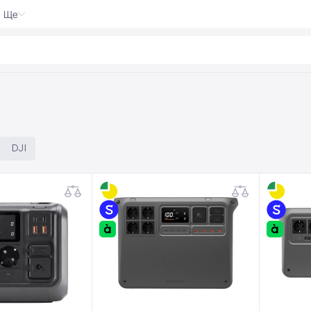
Ще
on 5 Pro
|
DJI