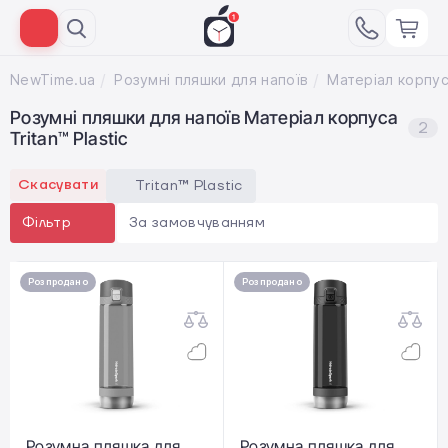
NewTime.ua
Розумні пляшки для напоїв
Розумні пляшки для напоїв Матеріал корпуса
2
Tritan™ Plastic
Скасувати
Tritan™ Plastic
За замовчуванням
Фільтр
Розпродано
Розпродано
Розумна пляшка для
Розумна пляшка для