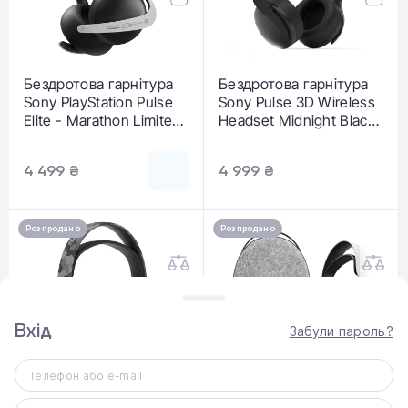
Бездротова гарнітура
Бездротова гарнітура
Sony PlayStation Pulse
Sony Pulse 3D Wireless
Elite - Marathon Limited
Headset Midnight Black
Edition
(9834090)
4 499 ₴
4 999 ₴
Розпродано
Розпродано
Вхід
Забули пароль?
Телефон або e-mail
Бездротова гарнітура
Бездротова гарнітура
Sony Pulse 3D Wireless
Sony PlayStation Pulse