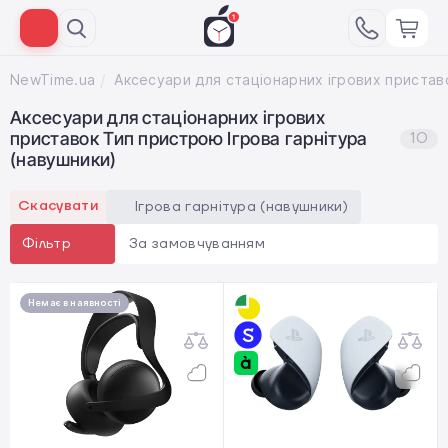
NewTime.ua
Аксесуари для стаціонарних ігрових пристав
Аксесуари для стаціонарних ігрових
приставок Тип пристрою Ігрова гарнітура
10
(навушники)
Скасувати
Ігрова гарнітура (навушники)
За замовчуванням
Фільтр
Немає в наявності