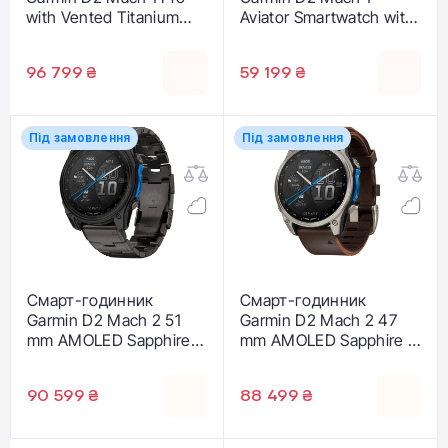
with Vented Titanium
Aviator Smartwatch with
Bracelet (010-02804-
Vented Titanium
80/81)
Bracelet (010-02582-
96 799 ₴
59 199 ₴
50/51)
Під замовлення
Під замовлення
Смарт-годинник
Смарт-годинник
Garmin D2 Mach 2 51
Garmin D2 Mach 2 47
mm AMOLED Sapphire -
mm AMOLED Sapphire -
Carbon Gray DLC
Titanium Case with
Titanium Case with
Oxford Brown Leather
90 599 ₴
88 499 ₴
Vented Titanium
Band (010-02904-30/31)
Bracelet (010-02905-
30/31)