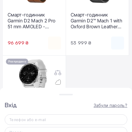
Смарт-годинник
Смарт-годинник
Garmin D2 Mach 2 Pro
Garmin D2™ Mach 1 with
51 mm AMOLED -
Oxford Brown Leather
Carbon Gray DLC
Band (010-02582-
Titanium with Chestnut
54/55)
96 699 ₴
53 999 ₴
Leather Band (010-
03199-50/51)
Розпродано
Вхід
Забули пароль?
Смарт-годинник
Garmin D2 Air X10 White
Телефон або e-mail
(010-02496-03/13)