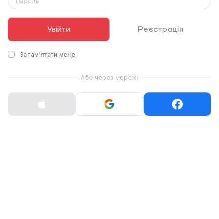
Пароль
19 255 ₴
Увійти
Реєстрація
Запам'ятати мене
Або через мережі
ВИДАЧА ТОВАРУ
Самовивіз
Доставка по Києву
Доставка по Україні Новою поштою
ГАРАНТІЯ
100% гарантійне обслуговування
Термін гарантії вказаний в картці