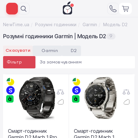
NewTime.ua
Розумні годинники
Garmin
Модель D2
Розумні годинники Garmin | Модель D2
9
Скасувати
Garmin
D2
За замовчуванням
Фільтр
Смарт-годинник
Смарт-годинник
Garmin D2 Mach 1 Pro
Garmin D2 Mach 1