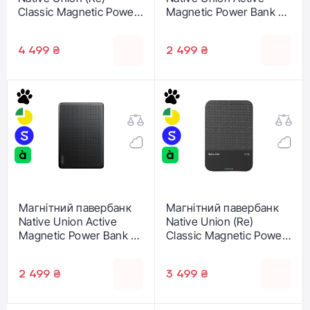
Classic Magnetic Power
Magnetic Power Bank 5
Bank 10 000mAh - Black
000mAh - Apricot Crush
(PB-10KMS-BLK)
(ACTPB-5KMS-APR)
4 499 ₴
2 499 ₴
Магнітний павербанк
Магнітний павербанк
Native Union Active
Native Union (Re)
Magnetic Power Bank 5
Classic Magnetic Power
000mAh - Black
Bank Qi2 5000mAh -
(ACTPB-5KMS-BLK)
Black (PB-5KMS-BLK-
2 499 ₴
3 499 ₴
Q2)