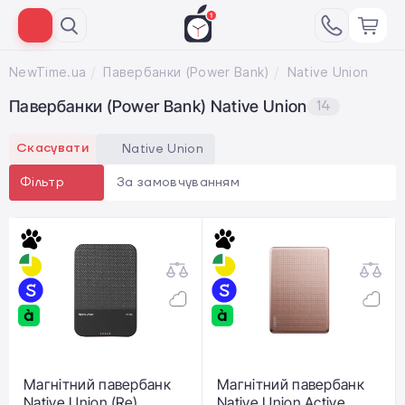
NewTime.ua
Павербанки (Power Bank)
Native Union
Павербанки (Power Bank) Native Union
14
Скасувати
Native Union
За замовчуванням
Фільтр
Магнітний павербанк
Магнітний павербанк
Native Union (Re)
Native Union Active