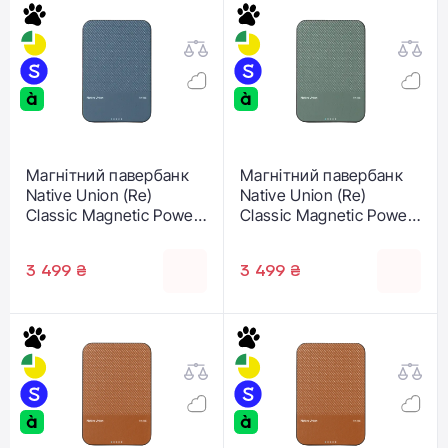
Магнітний павербанк
Магнітний павербанк
Native Union (Re)
Native Union (Re)
Classic Magnetic Power
Classic Magnetic Power
Bank Qi2 5000mAh -
Bank Qi2 5000mAh -
Navy (PB-5KMS-NAV-
Slate Green (PB-5KMS-
3 499 ₴
3 499 ₴
Q2)
GRN-Q2)