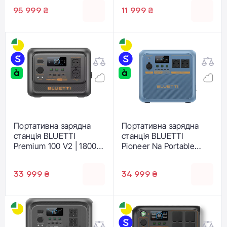
010)
GY-BL-010)
95 999 ₴
11 999 ₴
Портативна зарядна
Портативна зарядна
станція BLUETTI
станція BLUETTI
Premium 100 V2 | 1800W
Pioneer Na Portable
1024Wh (PB931460)
Power Station [Sodium-
ion] | 1500W 900Wh (P-
33 999 ₴
34 999 ₴
PIONEERNA-EU-GY-BL-
010)