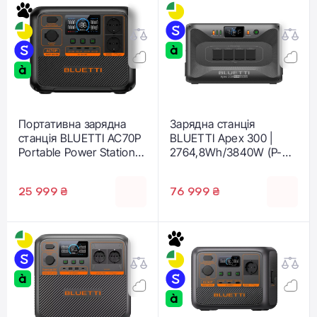
Портативна зарядна
Зарядна станція
станція BLUETTI AC70P
BLUETTI Apex 300 |
Portable Power Station |
2764,8Wh/3840W (P-
1000W 864Wh (P-
APEX300-EU-GY-BL-
AC70P-EU-GY-BL-010)
010)
25 999 ₴
76 999 ₴