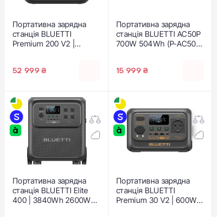
Портативна зарядна
Портативна зарядна
станція BLUETTI
станція BLUETTI AC50P
Premium 200 V2 |
700W 504Wh (P-AC50P-
2700W 2073.6Wh (P-
EU-GY-BL-010)
PR200V2-EU-GY-BL-
52 999 ₴
15 999 ₴
010)
Портативна зарядна
Портативна зарядна
станція BLUETTI Elite
станція BLUETTI
400 | 3840Wh 2600W
Premium 30 V2 | 600W
(P-EL400-EU-GY-BL-
320Wh (P-PR30V2-EU-