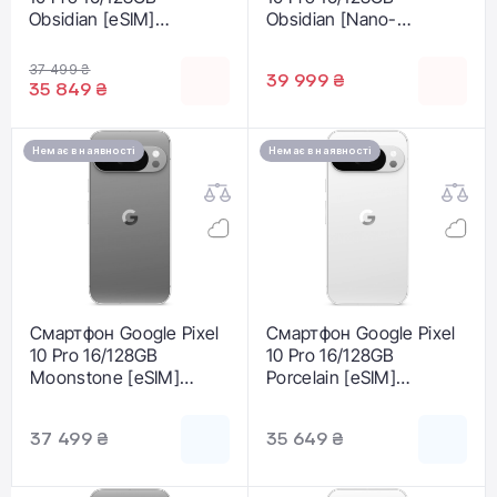
Obsidian [eSIM]
Obsidian [Nano-
(GA09887-US)
SIM+eSIM] (GA09601-
GB)
37 499 ₴
39 999 ₴
35 849 ₴
Немає в наявності
Немає в наявності
Смартфон Google Pixel
Смартфон Google Pixel
10 Pro 16/128GB
10 Pro 16/128GB
Moonstone [eSIM]
Porcelain [eSIM]
(GA10303-US)
(GA10302-US)
37 499 ₴
35 649 ₴