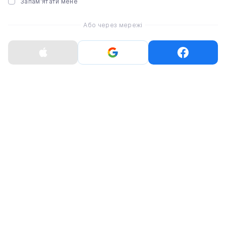
Запам'ятати мене
Або через мережі
Смартфон Google Pixel
Смартфон Google Pixel
10 Pro 16/256GB
10 Pro 16/256GB Jade
Porcelain [Nano-
[Nano-SIM+eSIM]
SIM+eSIM] (GA10314-
(GA10316-GB)
GB)
46 999 ₴
46 999 ₴
Немає в наявності
Немає в наявності
Смартфон Google Pixel
Смартфон Google Pixel