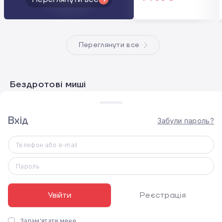
Переглянути все
Бездротові миші
Бездротові миші
USB-C
Lightning
Килимки для ми
Вхід
Забули пароль?
Телефон або e-mail
Бездротові миші
Пароль
Увійти
Реєстрація
Запам'ятати мене