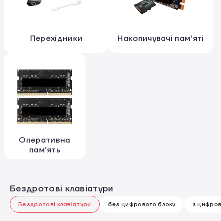
Перехідники
Накопичувачі пам'яті
Оперативна
пам'ять
Бездротові клавіатури
Бездротові клавіатури
без цифрового блоку
з цифро