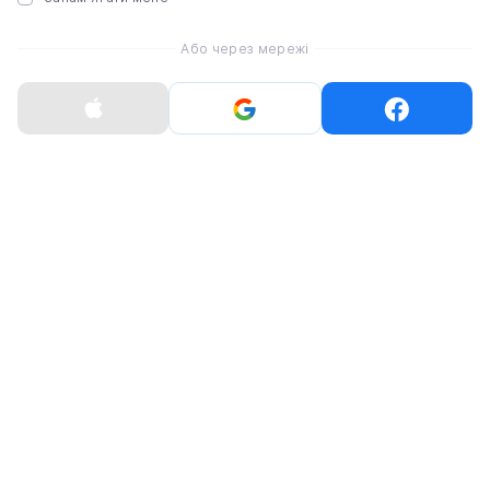
Миша Apple Magic M
[Lightning] - White Mu
Або через мережі
Surface (MK2E3)
3 448 ₴
Переглянути все
Переглянути все
Бездротові трекпади
Бездротові трекпади
USB-C
Lightning
-605 ₴
MID-YEAR
Бездротові
трекпади