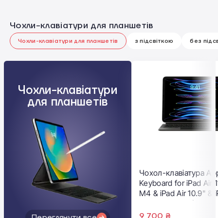
Чохли-клавіатури для планшетів
Чохли-клавіатури для планшетів
з підсвіткою
без підс
Чохли-клавіатури
для планшетів
Чохол-клавіатура Ap
Keyboard for iPad Air 
M4 & iPad Air 10.9" & 
11" M2 - Black (MXQT
9 700 ₴
Переглянути все