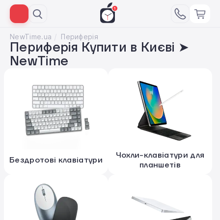
NewTime.ua
Периферія
Периферія Купити в Києві ➤
NewTime
Чохли-клавіатури для
Бездротові клавіатури
планшетів