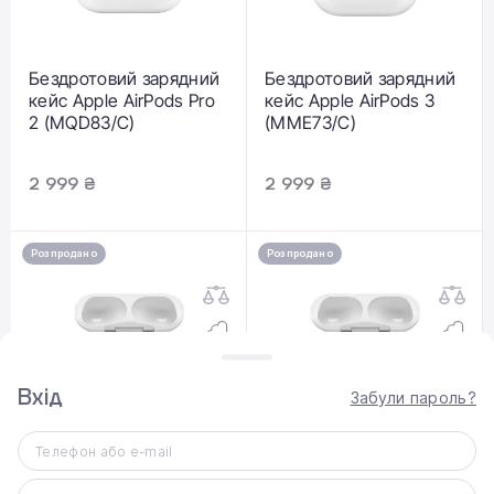
Бездротовий зарядний
Бездротовий зарядний
кейс Apple AirPods Pro
кейс Apple AirPods 3
2 (MQD83/C)
(MME73/C)
2 999 ₴
2 999 ₴
Розпродано
Розпродано
Вхід
Забули пароль?
Бездротовий зарядний
Бездротовий зарядний
Телефон або e-mail
кейс Apple MagSafe
кейс Apple MagSafe
Charging Case [USB‑C]
Charging Case [USB‑C]