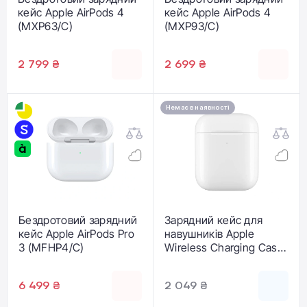
кейс Apple AirPods 4
кейс Apple AirPods 4
(MXP63/C)
(MXP93/C)
2 799 ₴
2 699 ₴
Немає в наявності
Бездротовий зарядний
Зарядний кейс для
кейс Apple AirPods Pro
навушників Apple
3 (MFHP4/C)
Wireless Charging Case
for AirPods 2 (MR8U2)
6 499 ₴
2 049 ₴