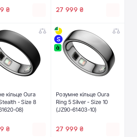
9 ₴
27 999 ₴
е кільце Oura
Розумне кільце Oura
Stealth - Size 8
Ring 5 Silver - Size 10
61620-08)
(JZ90-61403-10)
9 ₴
27 999 ₴