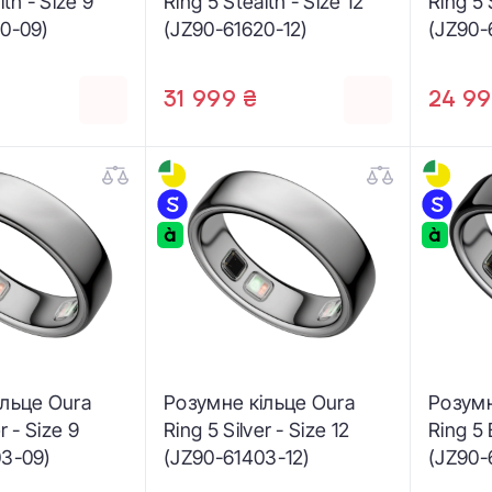
lth - Size 9
Ring 5 Stealth - Size 12
Ring 5 
0-09)
(JZ90-61620-12)
(JZ90-
31 999 ₴
24 99
ільце Oura
Розумне кільце Oura
Розумн
r - Size 9
Ring 5 Silver - Size 12
Ring 5 
03-09)
(JZ90-61403-12)
(JZ90-6