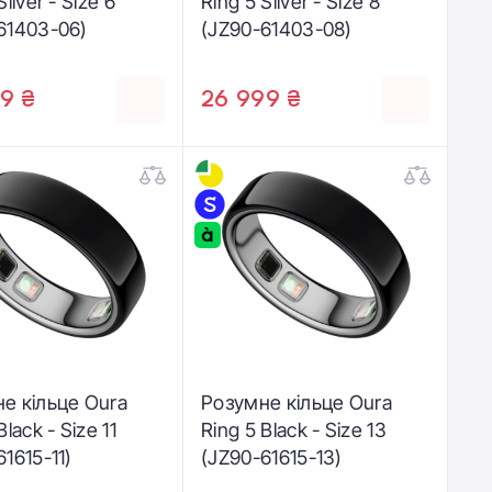
Silver - Size 6
Ring 5 Silver - Size 8
61403-06)
(JZ90-61403-08)
9 ₴
26 999 ₴
е кільце Oura
Розумне кільце Oura
Black - Size 11
Ring 5 Black - Size 13
1615-11)
(JZ90-61615-13)