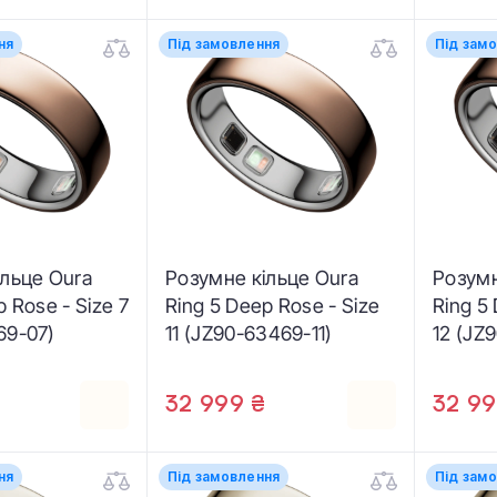
ня
Під замовлення
Під зам
ільце Oura
Розумне кільце Oura
Розумн
p Rose - Size 7
Ring 5 Deep Rose - Size
Ring 5
69-07)
11 (JZ90-63469-11)
12 (JZ
32 999 ₴
32 99
ня
Під замовлення
Під зам