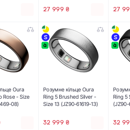
27 999 ₴
27 99
ільце Oura
Розумне кільце Oura
Розумн
p Rose - Size
Ring 5 Brushed Silver -
Ring 5 
3469-08)
Size 13 (JZ90-61619-13)
(JZ90-
₴
32 999 ₴
32 99