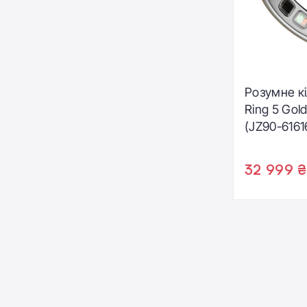
Розумне к
Ring 5 Gold 
(JZ90-61616
32 999 ₴