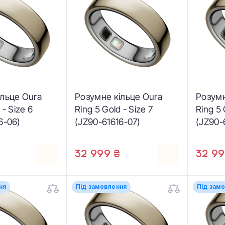
ільце Oura
Розумне кільце Oura
Розумн
 - Size 6
Ring 5 Gold - Size 7
Ring 5 
6-06)
(JZ90-61616-07)
(JZ90-
32 999 ₴
32 99
ня
Під замовлення
Під зам