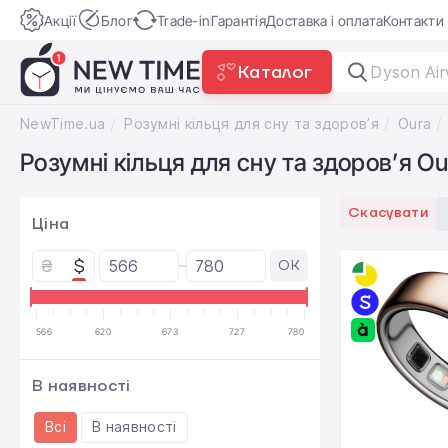
Акції
Блог
Trade-in
Гарантія
Доставка і оплата
Контакти
Каталог
Dyson Air
NewTime.ua
Розумні кільця для сну та здоров’я
Oura
Розумні кільця для сну та здоров’я Ou
Скасувати
Ціна
₴
$
OK
566
620
673
727
780
В наявності
Всі
В наявності