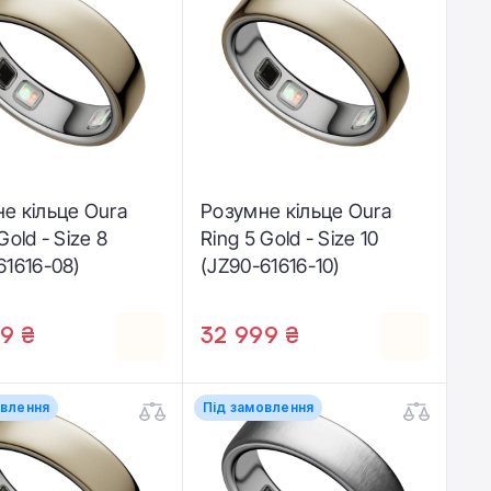
е кільце Oura
Розумне кільце Oura
Gold - Size 8
Ring 5 Gold - Size 10
61616-08)
(JZ90-61616-10)
9 ₴
32 999 ₴
овлення
Під замовлення