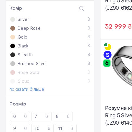
Ring 5 Stea
(JZ90-6162
Колір
8
Silver
32 999 ₴
8
Deep Rose
8
Gold
8
Black
8
Stealth
8
Brushed Silver
0
Rose Gold
0
Cloud
показати більше
Розмір
Розумне к
Ring 5 Silve
6
6
7
6
8
6
(JZ90-614
9
6
10
6
11
6