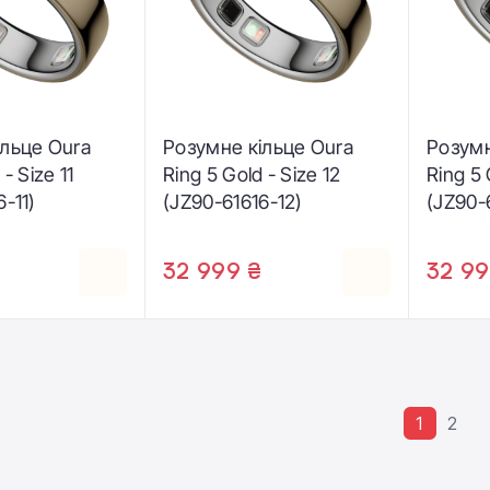
ільце Oura
Розумне кільце Oura
Розумн
- Size 11
Ring 5 Gold - Size 12
Ring 5 
-11)
(JZ90-61616-12)
(JZ90-
32 999 ₴
32 99
1
2