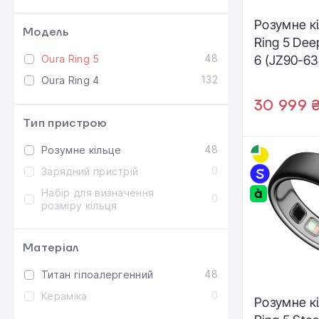
Розумне к
Модель
Ring 5 Dee
48
Oura Ring 5
6 (JZ90-6
132
Oura Ring 4
30 999 
Тип пристрою
48
Розумне кільце
0
Зарядний пристрій
Набір для визначення
0
розміру кільця
Матеріал
48
Титан гіпоалергенний
0
Кераміка
Розумне к