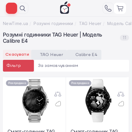
NewTime.ua
Розумні годинники
TAG Heuer
Модель Cal
Розумні годинники TAG Heuer | Модель
11
Calibre E4
Скасувати
TAG Heuer
Calibre E4
За замовчуванням
Фільтр
Розпродано
Розпродано
Смарт-годинник TAG
Смарт-годинник TAG