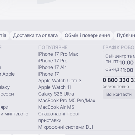
тія
Доставка та оплата
Обмін і повернення
Публічн
Я
ПОПУЛЯРНЕ
ГРАФІК РОБ
iPhone 17 Pro Max
Сall-центр та 
iPhone 17 Pro
ПН-ПТ:
10:00
h
iPhone 17 Air
СБ-НД:
11:00
 Apple
iPhone 17
0 800 330 3
Apple Watch Ultra 3
безкоштовно
laxy
Apple Watch 11
лососи
Galaxy S26 Ultra
Всі контакти
MacBook Pro M5 Pro/Max
ляри
MacBook Air M5
и миттєвого
Стаціонарні ігрові
приставки
Мікрофонні системи DJI