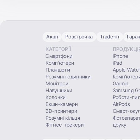
Акції
Розстрочка
Trade-in
Гаран
КАТЕГОРІЇ
ПРОДУКЦІ
Смартфони
iPhone
Комп'ютери
iPad
Планшети
Apple Watc
Розумні годинники
Комп'ютери
Монітори
Garmin
Навушники
Samsung Ga
Колонки
Роботи-пи
Екшн-камери
AirPods
3D-принтери
Смарт-оку
Розумні кільця
Фотоапарат
Фітнес-трекери
друку