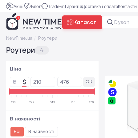
Акції
Блог
Trade-in
Гарантія
Доставка і оплата
Контакти
Каталог
Dyson Air
NewTime.ua
Роутери
Роутери
4
Ціна
₴
$
OK
210
277
343
410
476
В наявності
Всі
В наявності