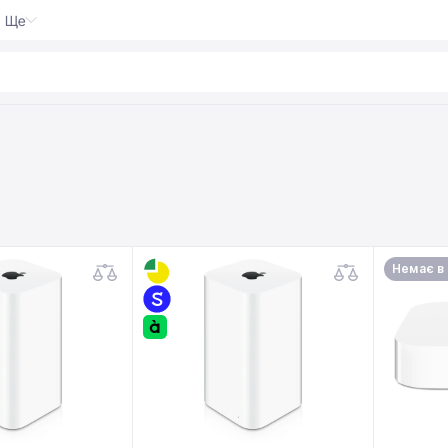
Ще
wra
|
Немає в