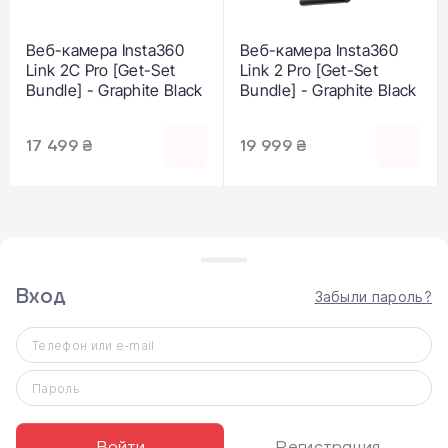
Веб-камера Insta360
Веб-камера Insta360
Link 2C Pro [Get-Set
Link 2 Pro [Get-Set
Bundle] - Graphite Black
Bundle] - Graphite Black
17 499 ₴
19 999 ₴
Вход
Забыли пароль?
Телефон или e-mail
ВЫДАЧА ТОВАРА
Самовывоз
Пароль
Доставка по Киеву
Доставка по Украине Новой почтой
Войти
Регистрация