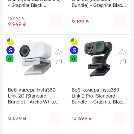
- Graphite Black
Bundle] - Graphite Black
(CINSABNB)
(CINSABNA)
10 999 ₴
9 199 ₴
9 949 ₴
Веб-камера Insta360
Веб-камера Insta360
Link 2C [Standard
Link 2 Pro [Standard
Bundle] - Arctic White
Bundle] - Graphite Black
(CINSABNA_LINK2C06)
(CINSABPA-LINK2PRO01)
8 579 ₴
13 699 ₴