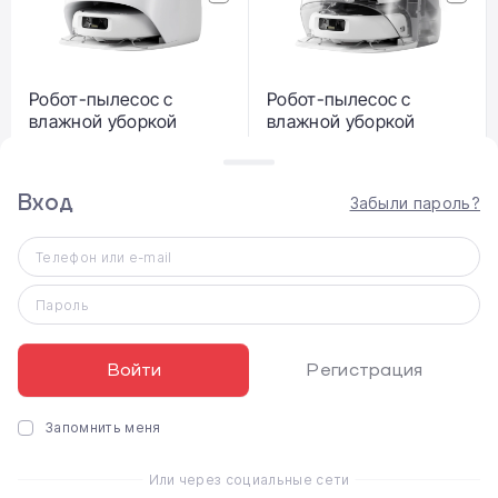
Робот-пылесос с
Робот-пылесос с
влажной уборкой
влажной уборкой
DJI ROMO S
DJI ROMO P
(CP.CR.00000053.01)
(CP.CR.00000052.01)
Вход
Забыли пароль?
38 499 ₴
61 999 ₴
Телефон или e-mail
Пароль
Войти
Регистрация
Запомнить меня
Робот-пылесос с
Робот-пылесос с
влажной уборкой
влажной уборкой
Или через социальные сети