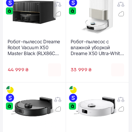
Робот-пылесос Dreame
Робот-пылесос с
Robot Vacuum X50
влажной уборкой
Master Black (RLX86CE-
Dreame X50 Ultra-White
1)
(RLX85CE-6-Wh)
44 999 ₴
33 999 ₴