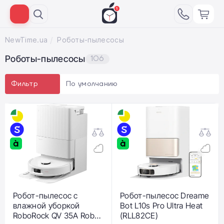
NewTime.ua
Роботы-пылесосы
Роботы-пылесосы
106
По умолчанию
Фильтр
Робот-пылесос с
Робот-пылесос Dreame
влажной уборкой
Bot L10s Pro Ultra Heat
RoboRock QV 35A Robot
(RLL82CE)