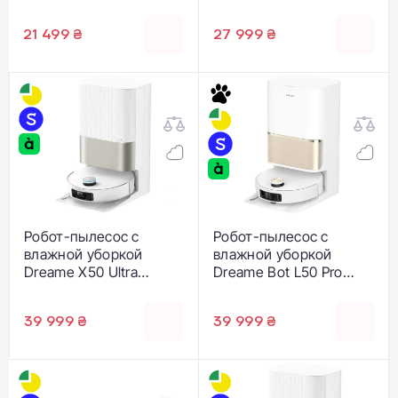
Vacuum with
Multifunctional Dock -
21 499 ₴
27 999 ₴
White (QV35A-00, CE-
QV35A0-P1-N)
Робот-пылесос с
Робот-пылесос с
влажной уборкой
влажной уборкой
Dreame X50 Ultra
Dreame Bot L50 Pro
Complete - White
Ultra (RLL84CE)
(RLX85CE-4-Wh)
39 999 ₴
39 999 ₴