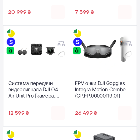
видеопередатчик,
антенна] для FPV-
20 999 ₴
7 399 ₴
очков
(CP.FP.00000229.01)
Система передачи
FPV очки DJI Goggles
видеосигнала DJI O4
Integra Motion Combo
Air Unit Pro [камера,
(CP.FP.00000119.01)
видеопередатчик,
антенна] для FPV-
12 599 ₴
26 499 ₴
очков
(CP.FP.00000233.01)