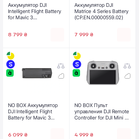
Аккумулятор DJI
Аккумулятор DJI
Intelligent Flight Battery
Matrice 4 Series Battery
for Mavic 3
(CP.EN.00000559.02)
(CP.MA.00000423.01)
8 799 ₴
7 999 ₴
NO BOX Аккумулятор
NO BOX Пульт
DJI Intelligent Flight
управления DJI Remote
Battery for Mavic 3
Controller for DJI Mini 3
(CP.MA.00000423.01)
Pro, Mavic 3 and Mavic 3
Cine
6 099 ₴
4 999 ₴
(CP.RC.00000005.01)