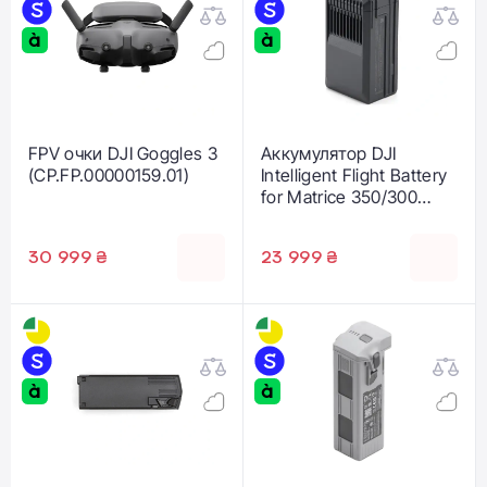
FPV очки DJI Goggles 3
Аккумулятор DJI
(CP.FP.00000159.01)
Intelligent Flight Battery
for Matrice 350/300
Series TB65
(CP.EN.00000457.01)
30 999 ₴
23 999 ₴