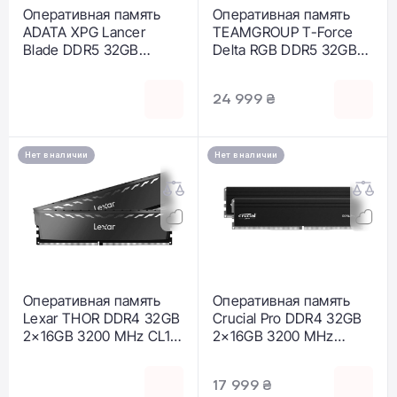
Оперативная память
Оперативная память
ADATA XPG Lancer
TEAMGROUP T-Force
Blade DDR5 32GB
Delta RGB DDR5 32GB
2×16GB 6000 MHz CL30
2×16GB 6000 MHz CL38
(AX5U6000C3016G-
(FF4D532G6000HC38A
24 999 ₴
DTLABBK)
DC01)
Нет в наличии
Нет в наличии
Оперативная память
Оперативная память
Lexar THOR DDR4 32GB
Crucial Pro DDR4 32GB
2×16GB 3200 MHz CL16
2×16GB 3200 MHz
(LD4BU016G-
(CP2K16G4DFRA32A)
R3200GDXG)
17 999 ₴