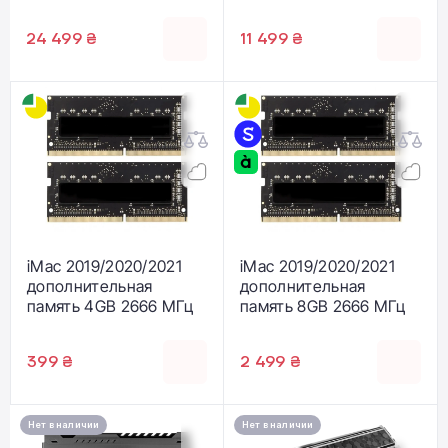
(CP2K16G60C36U5B)
3200 MHz CL16
(CMK32GX4M2E3200C1
24 499 ₴
11 499 ₴
6)
iMac 2019/2020/2021
iMac 2019/2020/2021
дополнительная
дополнительная
память 4GB 2666 МГц
память 8GB 2666 МГц
399 ₴
2 499 ₴
Нет в наличии
Нет в наличии