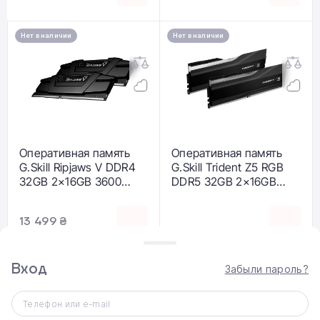
Нет в наличии
Нет в наличии
Оперативная память
Оперативная память
G.Skill Ripjaws V DDR4
G.Skill Trident Z5 RGB
32GB 2×16GB 3600
DDR5 32GB 2×16GB
MHz CL18 (F4-
6000 MHz CL30 (F5-
3600C18D-32GVK)
6000J3040F16GX2-
13 499 ₴
TZ5RK)
Вход
Нет в наличии
Нет в наличии
Забыли пароль?
Телефон или e-mail