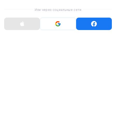
Или через социальные сети
Зонтик BLUNT Classic -
Зонтик BLUNT
Houndstooth (CL6015)
Executive - Черный
(007007)
4 400 ₴
4 400 ₴
Зонтик BLUNT
Зонтик BLUNT