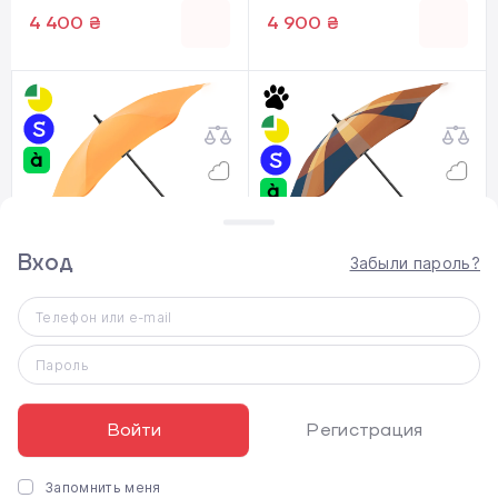
4 400 ₴
4 900 ₴
Вход
Забыли пароль?
Зонтик BLUNT Classic -
Зонтик BLUNT Classic -
Mango Orange (CL6003)
Gingerbread (CL6014)
Телефон или e-mail
Пароль
4 400 ₴
4 900 ₴
Войти
Регистрация
Запомнить меня