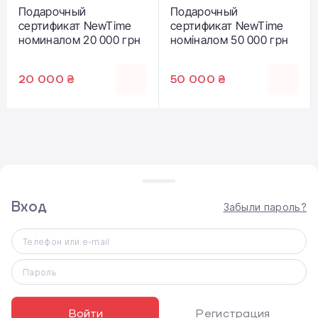
Подарочный
Подарочный
сертификат NewTime
сертификат NewTime
номиналом 20 000 грн
номіналом 50 000 грн
20 000 ₴
50 000 ₴
Вход
Забыли пароль?
ВЫДАЧА ТОВАРА
Телефон или e-mail
Самовывоз
Доставка по Киеву
Пароль
Доставка по Украине Новой почтой
Войти
Регистрация